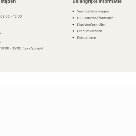
stijden
Belangrijke informatie
Veelgestelde vragen
:
: 09:00 - 16:00
B2B aanvraagformulier
Klachtenformulier
Productverzoek
k
Retourneren
:
: 10:00 - 15:00
(op afspraak)