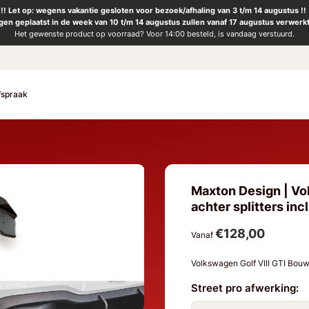
!! Let op: wegens vakantie gesloten voor bezoek/afhaling van 3 t/m 14 augustus !!
ngen geplaatst in de week van 10 t/m 14 augustus zullen vanaf 17 augustus verwerk
Het gewenste product op voorraad? Voor 14:00 besteld, is vandaag verstuurd.
fspraak
Maxton Design | Vol
achter splitters incl
€128,00
Vanaf
Volkswagen Golf VIII GTI Bou
Street pro afwerking: