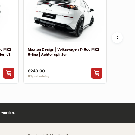
oc MK2
Maxton Design | Volkswagen T-Roc MK2
Maxton De
er, v1)
R-line | Achter splitter
R-line | Sid
€249,00
€199,00
Op nabestelling
Op nabestelli
t worden.