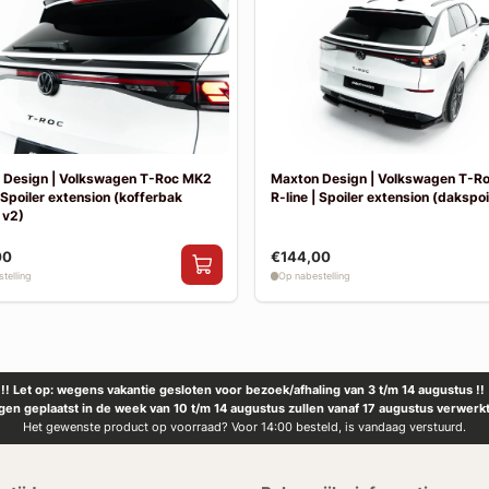
 Design | Volkswagen T-Roc MK2
Maxton Design | Volkswagen T-R
| Spoiler extension (kofferbak
R-line | Spoiler extension (dakspoil
 v2)
00
€144,00
telling
Op nabestelling
!! Let op: wegens vakantie gesloten voor bezoek/afhaling van 3 t/m 14 augustus !!
ngen geplaatst in de week van 10 t/m 14 augustus zullen vanaf 17 augustus verwerk
Het gewenste product op voorraad? Voor 14:00 besteld, is vandaag verstuurd.