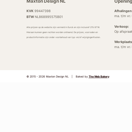
Maxton Design NL
Opening
KVK
99447398
Afhalingen
ma. t/m vr.
BTW
NL868995575B01
Verkoop:
Alle prijzen op de website zijn vermeld in Euro’s en zijn inclusief 21% BTW.
Op afspraa
Hieraan kunnen geen rechten worden ontleend. De prijzen, voorraden en
productinformatie zijn onder voorbehoud van typ- en/of wijzigingenfouten.
Werkplaats
ma. t/m vr.
© 2015 - 2026 Maxton Design NL
|
Baked by
The Web Bakery