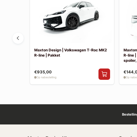
Tayron MK1
Maxton Design | Volkswagen T-Roc MK2
Maxton
R-line | Pakket
R-line 
spoiler,
€935,00
€144,
Op nabestelling
Op nabes
Bestelli