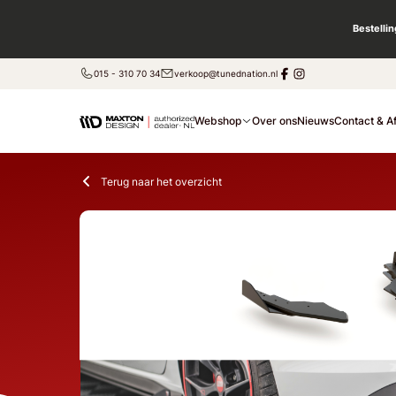
Bestelli
015 - 310 70 34
verkoop@tunednation.nl
Webshop
Over ons
Nieuws
Contact & A
Terug naar het overzicht