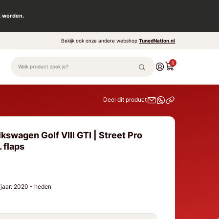
t worden.
Bekijk ook onze andere webshop
TunedNation.nl
0
Deel dit product
kswagen Golf VIII GTI | Street Pro
. flaps
wjaar: 2020 - heden