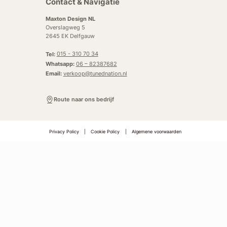
Contact & Navigatie
Maxton Design NL
Overslagweg 5
2645 EK Delfgauw
Tel:
015 - 310 70 34
Whatsapp:
06 – 82387682
Email:
verkoop@tunednation.nl
Route naar ons bedrijf
Privacy Policy
|
Cookie Policy
|
Algemene voorwaarden