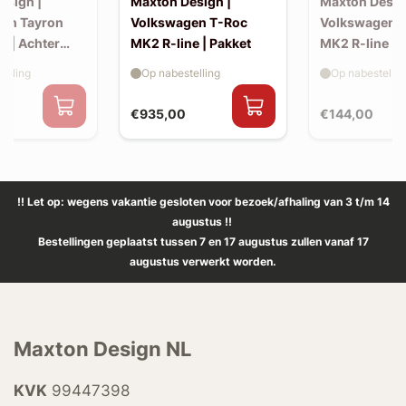
esign |
Maxton Design |
Maxton Desig
en Tayron
Volkswagen T-Roc
Volkswagen 
e | Achter
MK2 R-line | Pakket
MK2 R-line | 
extension (ko
elling
Op nabestelling
Op nabestellin
spoiler, v2)
€935,00
€144,00
!! Let op: wegens vakantie gesloten voor bezoek/afhaling van 3 t/m 14
augustus !!
Bestellingen geplaatst tussen 7 en 17 augustus zullen vanaf 17
augustus verwerkt worden.
Maxton Design NL
KVK
99447398