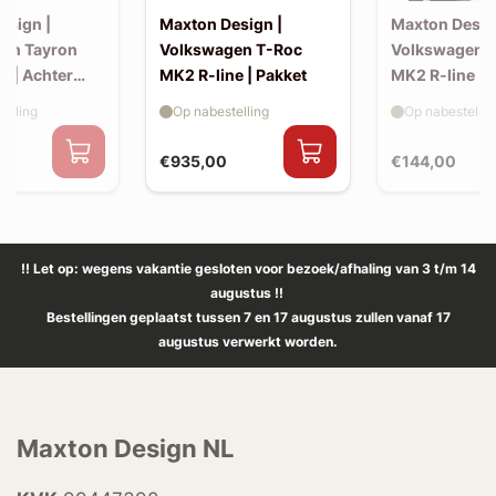
esign |
Maxton Design |
Maxton Desig
en Tayron
Volkswagen T-Roc
Volkswagen 
e | Achter
MK2 R-line | Pakket
MK2 R-line | 
extension (ko
elling
Op nabestelling
Op nabestellin
spoiler, v2)
€935,00
€144,00
!! Let op: wegens vakantie gesloten voor bezoek/afhaling van 3 t/m 14
augustus !!
Bestellingen geplaatst tussen 7 en 17 augustus zullen vanaf 17
augustus verwerkt worden.
Maxton Design NL