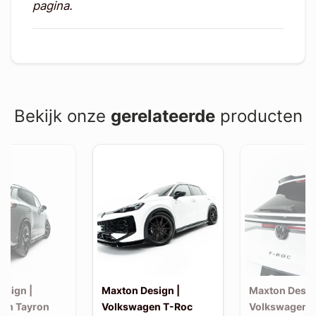
pagina.
Bekijk onze
gerelateerde
producten
esign |
Maxton Design |
Maxton Desig
en Tayron
Volkswagen T-Roc
Volkswagen 