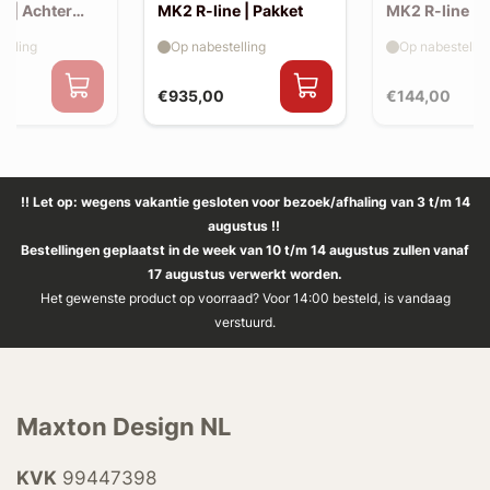
e | Achter
MK2 R-line | Pakket
MK2 R-line | 
extension (ko
elling
Op nabestelling
Op nabestellin
spoiler, v2)
€935,00
€144,00
!! Let op: wegens vakantie gesloten voor bezoek/afhaling van 3 t/m 14
augustus !!
Bestellingen geplaatst in de week van 10 t/m 14 augustus zullen vanaf
17 augustus verwerkt worden.
Het gewenste product op voorraad? Voor 14:00 besteld, is vandaag
verstuurd.
Maxton Design NL
KVK
99447398