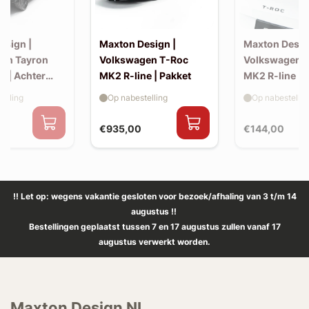
esign |
Maxton Design |
Maxton Desig
en Tayron
Volkswagen T-Roc
Volkswagen 
e | Achter
MK2 R-line | Pakket
MK2 R-line | 
extension (ko
elling
Op nabestelling
Op nabestellin
spoiler, v2)
€935,00
€144,00
!! Let op: wegens vakantie gesloten voor bezoek/afhaling van 3 t/m 14
augustus !!
Bestellingen geplaatst tussen 7 en 17 augustus zullen vanaf 17
augustus verwerkt worden.
Maxton Design NL