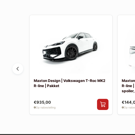
Tayron MK1
Maxton Design | Volkswagen T-Roc MK2
Maxton
R-line | Pakket
R-line 
spoiler,
€935,00
€144,
Op nabestelling
Op nabes