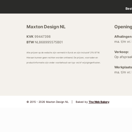
Bes
Maxton Design NL
Opening
KVK
99447398
Afhalingen
ma. t/m vr.
BTW
NL868995575B01
Verkoop:
Alle prijzen op de website zijn vermeld in Euro’s en zijn inclusief 21% BTW.
Op afspraa
Hieraan kunnen geen rechten worden ontleend. De prijzen, voorraden en
productinformatie zijn onder voorbehoud van typ- en/of wijzigingenfouten.
Werkplaats
ma. t/m vr.
© 2015 - 2026 Maxton Design NL
|
Baked by
The Web Bakery