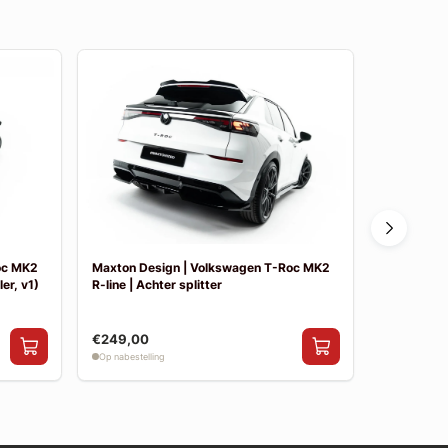
oc MK2
Maxton Design | Volkswagen T-Roc MK2
Maxton De
er, v1)
R-line | Achter splitter
R-line | Sid
€249,00
€199,00
Op nabestelling
Op nabestelli