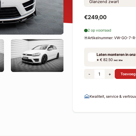
€249,00
2 op voorraad
Artikelnummer: VW-GO-7-
Laten monteren in on
+
€ 82.50
incl. btw
-
+
Toevoeg
Kwaliteit, service & vertro