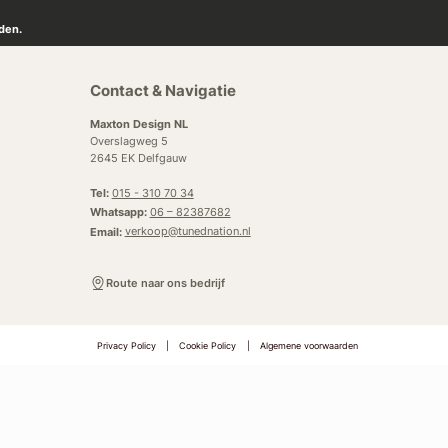
den.
Contact & Navigatie
Maxton Design NL
Overslagweg 5
2645 EK Delfgauw
Tel:
015 - 310 70 34
Whatsapp:
06 – 82387682
Email:
verkoop@tunednation.nl
Route naar ons bedrijf
Privacy Policy
|
Cookie Policy
|
Algemene voorwaarden