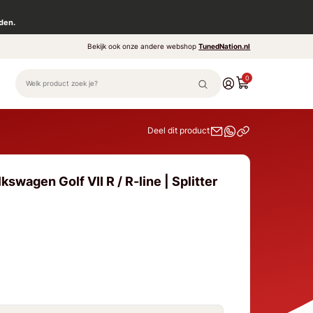
den.
Bekijk ook onze andere webshop
TunedNation.nl
0
Deel dit product
swagen Golf VII R / R-line | Splitter