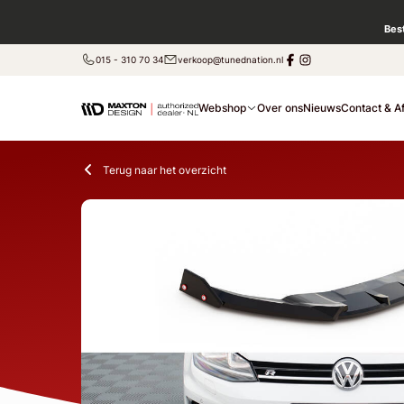
Bes
015 - 310 70 34
verkoop@tunednation.nl
Webshop
Over ons
Nieuws
Contact & A
Terug naar het overzicht