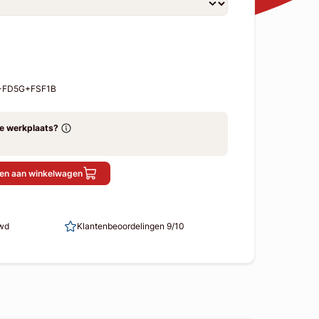
R-FD5G+FSF1B
ze werkplaats?
en aan winkelwagen
uwd
Klantenbeoordelingen 9/10