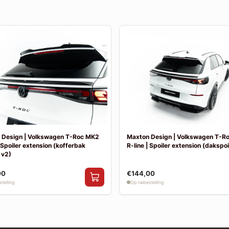
 Design | Volkswagen T-Roc MK2
Maxton Design | Volkswagen T-R
| Spoiler extension (kofferbak
R-line | Spoiler extension (dakspoil
 v2)
00
€144,00
telling
Op nabestelling