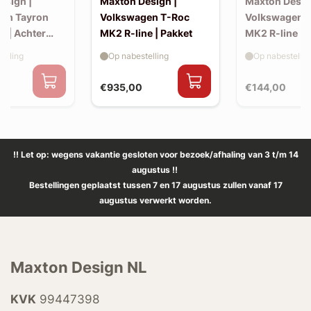
esign |
Maxton Design |
Maxton Desig
en Tayron
Volkswagen T-Roc
Volkswagen 
e | Achter
MK2 R-line | Pakket
MK2 R-line | 
extension (ko
elling
Op nabestelling
Op nabestellin
spoiler, v2)
€935,00
€144,00
!! Let op: wegens vakantie gesloten voor bezoek/afhaling van 3 t/m 14
augustus !!
Bestellingen geplaatst tussen 7 en 17 augustus zullen vanaf 17
augustus verwerkt worden.
Maxton Design NL
KVK
99447398