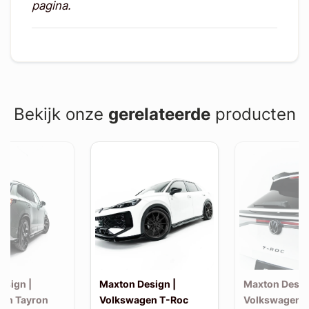
pagina.
Bekijk onze
gerelateerde
producten
esign |
Maxton Design |
Maxton Desig
en Tayron
Volkswagen T-Roc
Volkswagen 