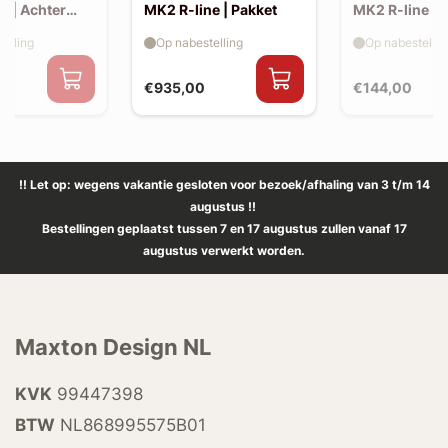
e | Achter
MK2 R-line | Pakket
MK2 R-line | 
extension (ko
elling
Op nabestelling
Op nabestellin
spoiler, v2)
€935,00
€144,00
!! Let op: wegens vakantie gesloten voor bezoek/afhaling van 3 t/m 14
augustus !!
Bestellingen geplaatst tussen 7 en 17 augustus zullen vanaf 17
augustus verwerkt worden.
Maxton Design NL
KVK
99447398
BTW
NL868995575B01