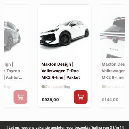
esign |
Maxton Design |
Maxton Desig
en Tayron
Volkswagen T-Roc
Volkswagen 
e | Achter
MK2 R-line | Pakket
MK2 R-line | 
extension (ko
elling
Op nabestelling
Op nabestellin
spoiler, v2)
€935,00
€144,00
!! Let op: wegens vakantie gesloten voor bezoek/afhaling van 3 t/m 14