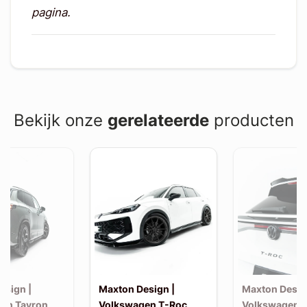
pagina.
Bekijk onze
gerelateerde
producten
esign |
Maxton Design |
Maxton Desig
en Tayron
Volkswagen T-Roc
Volkswagen 