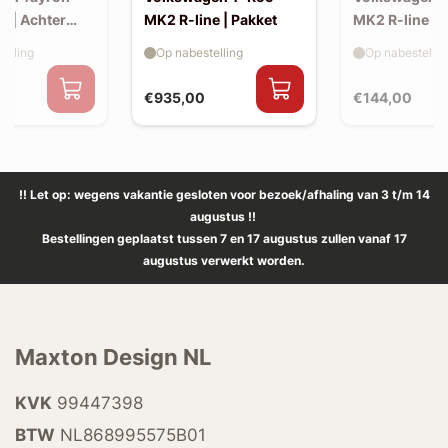
e | Achter
MK2 R-line | Pakket
MK2 R-line | 
extension (ko
elling
Op nabestelling
Op nabestellin
spoiler, v2)
€935,00
€144,00
!! Let op: wegens vakantie gesloten voor bezoek/afhaling van 3 t/m 14
augustus !!
Bestellingen geplaatst tussen 7 en 17 augustus zullen vanaf 17
augustus verwerkt worden.
Maxton Design NL
KVK
99447398
BTW
NL868995575B01