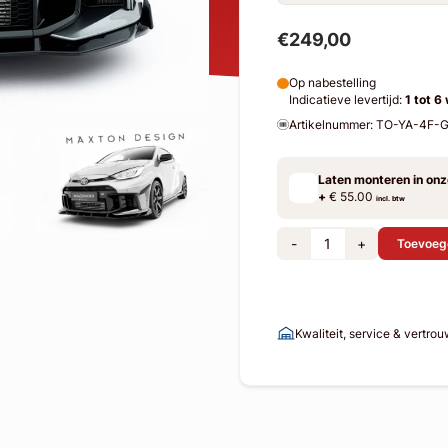
€249,00
Op nabestelling
Indicatieve levertijd:
1 tot 6
Artikelnummer: TO-YA-4F
Laten monteren in on
+
€ 55.00
incl. btw
-
+
Toevoeg
Kwaliteit, service & vertro