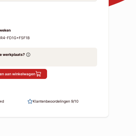
 weken
-GR4-FD1G+FSF1B
ze werkplaats?
en aan winkelwagen
uwd
Klantenbeoordelingen 9/10