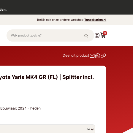
den.
Bekijk ook onze andere webshop
TunedNation.nl
0
Deel dit product
ta Yaris MK4 GR (FL) | Splitter incl.
t) Bouwjaar: 2024 - heden