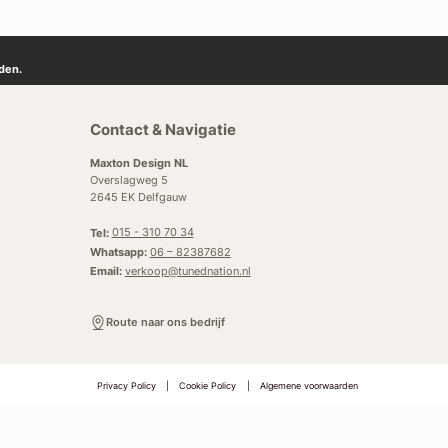
den.
Contact & Navigatie
Maxton Design NL
Overslagweg 5
2645 EK Delfgauw
Tel:
015 - 310 70 34
Whatsapp:
06 – 82387682
Email:
verkoop@tunednation.nl
Route naar ons bedrijf
Privacy Policy
|
Cookie Policy
|
Algemene voorwaarden