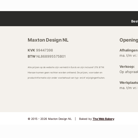
Bes
Maxton Design NL
Opening
KVK
99447398
Afhalingen
ma. t/m vr.
BTW
NL868995575B01
Verkoop:
Alle prijzen op de website zijn vermeld in Euro’s en zijn inclusief 21% BTW.
Op afspraa
Hieraan kunnen geen rechten worden ontleend. De prijzen, voorraden en
productinformatie zijn onder voorbehoud van typ- en/of wijzigingenfouten.
Werkplaats
ma. t/m vr.
© 2015 - 2026 Maxton Design NL
|
Baked by
The Web Bakery