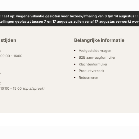
!! Let op: wegens vakantie gesloten voor bezoek/afhaling van 3 t/m 14 augustus !!
tellingen geplaatst tussen 7 en 17 augustus zullen vanaf 17 augustus verwerkt wor
stijden
Belangrijke informatie
Veelgestelde vragen
:
: 09:00 - 16:00
B2B aanvraagformulier
Klachtenformulier
Productverzoek
k
Retourneren
:
: 10:00 - 15:00
(op afspraak)