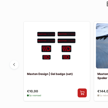
 XII
Maxton Design | Gel badge (set)
Maxton 
v1)
Spoiler
€10,00
€144,
Op voorraad
Op nabes