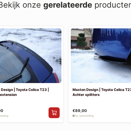
Bekijk onze
gerelateerde
producte
Design | Toyota Celica T23 |
Maxton Design | Toyota Celica T23
 extension
Achter splitters
00
€89,00
telling
Op nabestelling