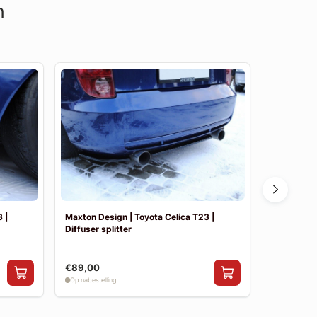
n
 |
Maxton Design | Toyota Celica T23 |
Maxton Des
Diffuser splitter
skirt splitt
€89,00
€199,00
Op nabestelling
Op nabestelli