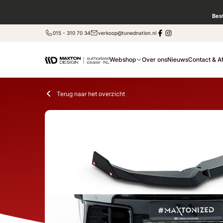
Bes
015 - 310 70 34
verkoop@tunednation.nl
Webshop
Over ons
Nieuws
Contact & A
Terug naar het overzicht