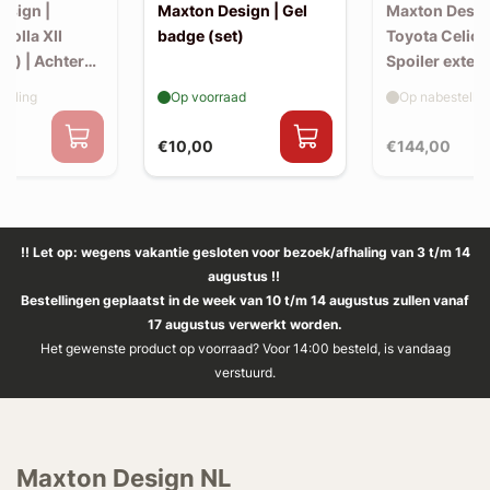
esign |
Maxton Design | Gel
Maxton Desig
rolla XII
badge (set)
Toyota Celica
k) | Achter
Spoiler exten
v1)
elling
Op voorraad
Op nabestellin
€10,00
€144,00
!! Let op: wegens vakantie gesloten voor bezoek/afhaling van 3 t/m 14
augustus !!
Bestellingen geplaatst in de week van 10 t/m 14 augustus zullen vanaf
17 augustus verwerkt worden.
Het gewenste product op voorraad? Voor 14:00 besteld, is vandaag
verstuurd.
Maxton Design NL