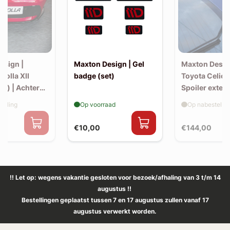
esign |
Maxton Design | Gel
Maxton Desig
rolla XII
badge (set)
Toyota Celica
k) | Achter
Spoiler exten
v1)
elling
Op voorraad
Op nabestellin
€10,00
€144,00
!! Let op: wegens vakantie gesloten voor bezoek/afhaling van 3 t/m 14
augustus !!
Bestellingen geplaatst tussen 7 en 17 augustus zullen vanaf 17
augustus verwerkt worden.