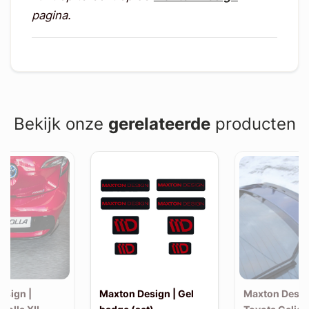
pagina.
Bekijk onze
gerelateerde
producten
esign |
Maxton Design | Gel
Maxton Desig