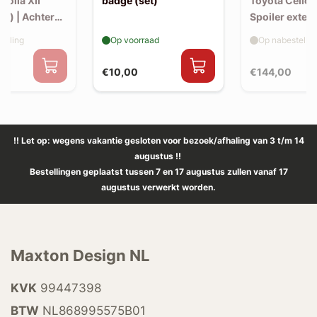
rolla XII
badge (set)
Toyota Celica
k) | Achter
Spoiler exten
v1)
elling
Op voorraad
Op nabestellin
€10,00
€144,00
!! Let op: wegens vakantie gesloten voor bezoek/afhaling van 3 t/m 14
augustus !!
Bestellingen geplaatst tussen 7 en 17 augustus zullen vanaf 17
augustus verwerkt worden.
Maxton Design NL
KVK
99447398
BTW
NL868995575B01