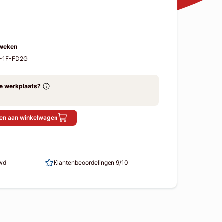
 weken
X-1F-FD2G
ze werkplaats?
en aan winkelwagen
uwd
Klantenbeoordelingen 9/10