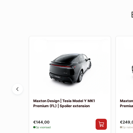
 MK1 (FL) |
Maxton Design | Tesla Model Y MK1
Maxton 
Premium (FL) | Spoiler extension
Premium
€144,00
€249,
Op voorraad
Op nabes