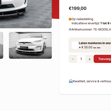
€199,00
Op nabestelling
Indicatieve levertijd:
1 tot 6
Artikelnummer: TE-MODEL
Laten monteren in on
+
€ 55.00
incl. btw
-
+
Toevoeg
Kwaliteit, service & vertro