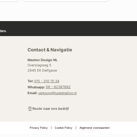
den.
Contact & Navigatie
Maxton Design NL
Overslagweg 5
2645 EK Delfgauw
Tel:
015 - 310 70 34
Whatsapp:
06 – 82387682
Email:
verkoop@tunednation.nl
Route naar ons bedrijf
Privacy Policy
|
Cookie Policy
|
Algemene voorwaarden