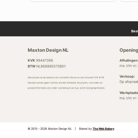
Bes
Maxton Design NL
Opening
KVK
99447398
Afhalingen
ma. t/m vr.
BTW
NL868995575B01
Verkoop:
Alle prijzen op de website zijn vermeld in Euro’s en zijn inclusief 21% BTW.
Op afspraa
Hieraan kunnen geen rechten worden ontleend. De prijzen, voorraden en
productinformatie zijn onder voorbehoud van typ- en/of wijzigingenfouten.
Werkplaats
ma. t/m vr.
© 2015 - 2026 Maxton Design NL
|
Baked by
The Web Bakery