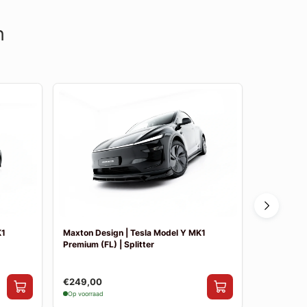
n
K1
Maxton Design | Tesla Model Y MK1
Maxton Des
Premium (FL) | Splitter
€249,00
€10,00
Op voorraad
Op voorraad