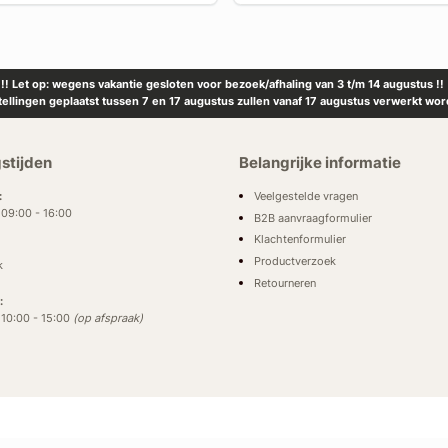
!! Let op: wegens vakantie gesloten voor bezoek/afhaling van 3 t/m 14 augustus !!
tellingen geplaatst tussen 7 en 17 augustus zullen vanaf 17 augustus verwerkt wor
stijden
Belangrijke informatie
Veelgestelde vragen
:
: 09:00 - 16:00
B2B aanvraagformulier
Klachtenformulier
Productverzoek
k
Retourneren
:
: 10:00 - 15:00
(op afspraak)