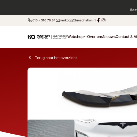
Bes
015 - 310 70 34
verkoop@tunednation.nl
Webshop
Over ons
Nieuws
Contact & A
Terug naar het overzicht