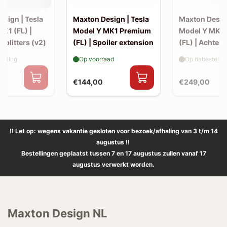
sign | Tesla
Maxton Design | Tesla
Maxton Design
K1 (FL) |
Model Y MK1 Premium
Model Y MK1
 splitters (v2)
(FL) | Spoiler extension
(FL) | Achter s
elling
Op voorraad
Op nabestellin
€144,00
€249,00
!! Let op: wegens vakantie gesloten voor bezoek/afhaling van 3 t/m 14
augustus !!
Bestellingen geplaatst tussen 7 en 17 augustus zullen vanaf 17
augustus verwerkt worden.
Maxton Design NL