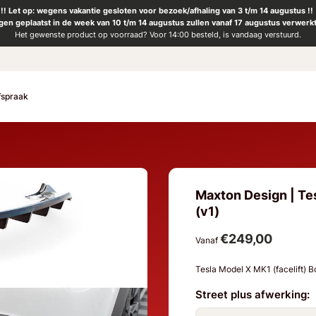
!! Let op: wegens vakantie gesloten voor bezoek/afhaling van 3 t/m 14 augustus !!
ngen geplaatst in de week van 10 t/m 14 augustus zullen vanaf 17 augustus verwerk
Het gewenste product op voorraad? Voor 14:00 besteld, is vandaag verstuurd.
fspraak
Maxton Design | Tes
(v1)
€249,00
Vanaf
Tesla Model X MK1 (facelift) 
Street plus afwerking: