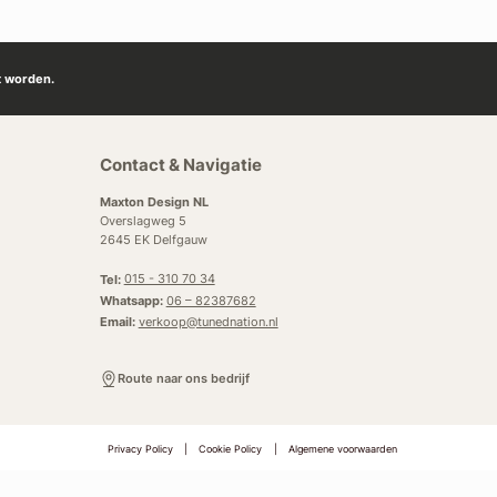
t worden.
Contact & Navigatie
Maxton Design NL
Overslagweg 5
2645 EK Delfgauw
Tel:
015 - 310 70 34
Whatsapp:
06 – 82387682
Email:
verkoop@tunednation.nl
Route naar ons bedrijf
Privacy Policy
|
Cookie Policy
|
Algemene voorwaarden