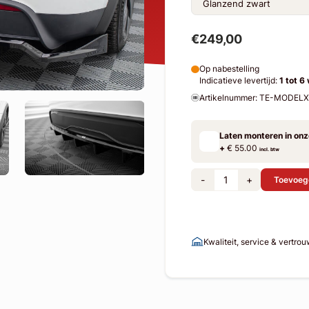
€249,00
Op nabestelling
Indicatieve levertijd:
1 tot 6
Artikelnummer: TE-MODEL
Laten monteren in on
+
€ 55.00
incl. btw
-
+
Toevoeg
Kwaliteit, service & vertro