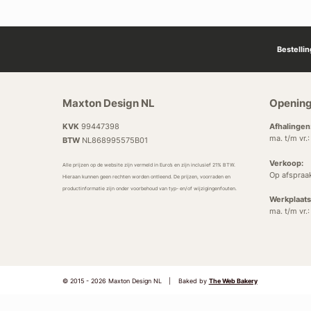
Bestelli
Maxton Design NL
Opening
KVK
99447398
Afhalingen
ma. t/m vr.
BTW
NL868995575B01
Verkoop:
Alle prijzen op de website zijn vermeld in Euro’s en zijn inclusief 21% BTW.
Op afspraa
Hieraan kunnen geen rechten worden ontleend. De prijzen, voorraden en
productinformatie zijn onder voorbehoud van typ- en/of wijzigingenfouten.
Werkplaats
ma. t/m vr.
© 2015 - 2026 Maxton Design NL
|
Baked by
The Web Bakery