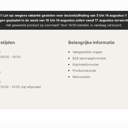
!! Let op: wegens vakantie gesloten voor bezoek/afhaling van 3 t/m 14 augustus !!
ngen geplaatst in de week van 10 t/m 14 augustus zullen vanaf 17 augustus verwerk
Het gewenste product op voorraad? Voor 14:00 besteld, is vandaag verstuurd.
stijden
Belangrijke informatie
Veelgestelde vragen
:
: 09:00 - 16:00
B2B aanvraagformulier
Klachtenformulier
Productverzoek
k
Retourneren
:
: 10:00 - 15:00
(op afspraak)