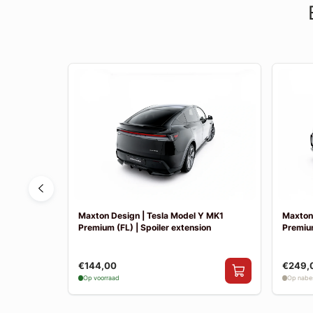
 MK1 (FL) |
Maxton Design | Tesla Model Y MK1
Maxton 
Premium (FL) | Spoiler extension
Premium
€144,00
€249,
Op voorraad
Op nabes