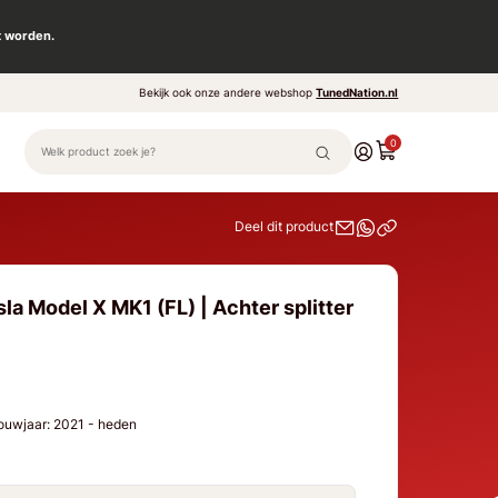
t worden.
Bekijk ook onze andere webshop
TunedNation.nl
0
Deel dit product
la Model X MK1 (FL) | Achter splitter
Bouwjaar: 2021 - heden