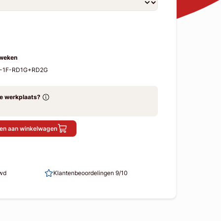
 weken
X-1F-RD1G+RD2G
ze werkplaats?
en aan winkelwagen
uwd
Klantenbeoordelingen 9/10