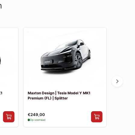
n
K1
Maxton Design | Tesla Model Y MK1
Maxton Des
Premium (FL) | Splitter
€249,00
€10,00
Op voorraad
Op voorraad