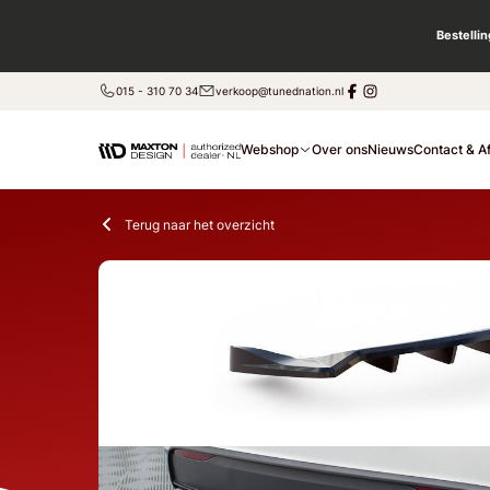
Bestelli
015 - 310 70 34
verkoop@tunednation.nl
Webshop
Over ons
Nieuws
Contact & A
Terug naar het overzicht