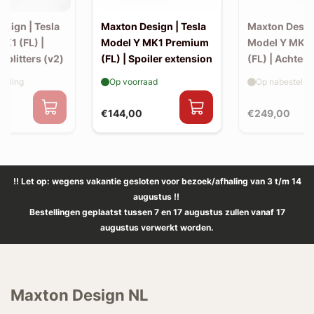
sign | Tesla
Maxton Design | Tesla
Maxton Design
K1 (FL) |
Model Y MK1 Premium
Model Y MK1
 splitters (v2)
(FL) | Spoiler extension
(FL) | Achter s
elling
Op voorraad
Op nabestellin
€144,00
€249,00
!! Let op: wegens vakantie gesloten voor bezoek/afhaling van 3 t/m 14
augustus !!
Bestellingen geplaatst tussen 7 en 17 augustus zullen vanaf 17
augustus verwerkt worden.
Maxton Design NL