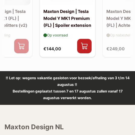
sign | Tesla
Maxton Design | Tesla
Maxton Design
K1 (FL) |
Model Y MK1 Premium
Model Y MK1
 splitters (v2)
(FL) | Spoiler extension
(FL) | Achter s
elling
Op voorraad
Op nabestellin
€144,00
€249,00
!! Let op: wegens vakantie gesloten voor bezoek/afhaling van 3 t/m 14
augustus !!
Bestellingen geplaatst tussen 7 en 17 augustus zullen vanaf 17
augustus verwerkt worden.
Maxton Design NL