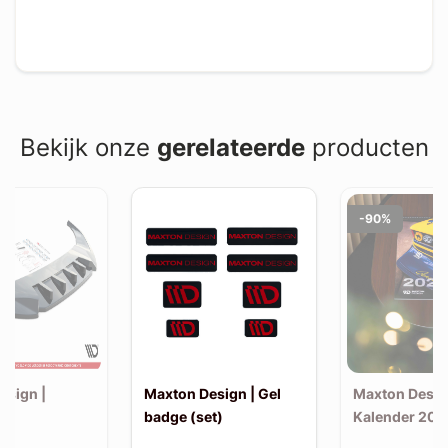
Bekijk onze
gerelateerde
producten
-90%
esign |
Maxton Design | Gel
Maxton Desig
badge (set)
Kalender 202