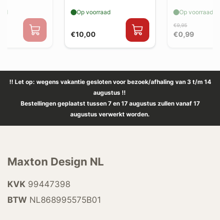
aad
Op voorraad
Op voorraad
€9,95
€10,00
€0,99
!! Let op: wegens vakantie gesloten voor bezoek/afhaling van 3 t/m 14
augustus !!
Bestellingen geplaatst tussen 7 en 17 augustus zullen vanaf 17
augustus verwerkt worden.
Maxton Design NL
KVK
99447398
BTW
NL868995575B01