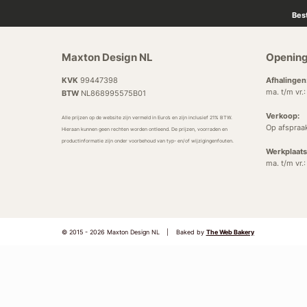
Bes
Maxton Design NL
Opening
KVK
99447398
Afhalingen
ma. t/m vr.
BTW
NL868995575B01
Verkoop:
Alle prijzen op de website zijn vermeld in Euro’s en zijn inclusief 21% BTW.
Op afspraa
Hieraan kunnen geen rechten worden ontleend. De prijzen, voorraden en
productinformatie zijn onder voorbehoud van typ- en/of wijzigingenfouten.
Werkplaats
ma. t/m vr.
© 2015 - 2026 Maxton Design NL
|
Baked by
The Web Bakery