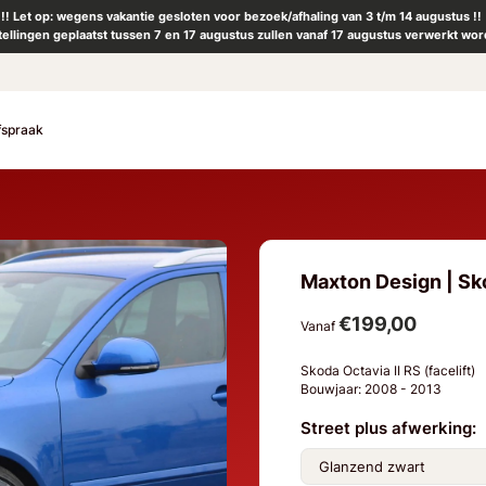
!! Let op: wegens vakantie gesloten voor bezoek/afhaling van 3 t/m 14 augustus !!
tellingen geplaatst tussen 7 en 17 augustus zullen vanaf 17 augustus verwerkt wor
fspraak
Maxton Design | Skod
€199,00
Vanaf
Skoda Octavia II RS (facelift)
Bouwjaar: 2008 - 2013
Street plus afwerking: