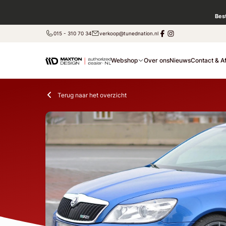
Bes
015 - 310 70 34
verkoop@tunednation.nl
Webshop
Over ons
Nieuws
Contact & A
Terug naar het overzicht