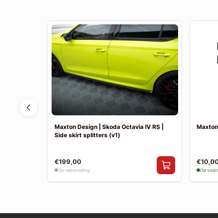
 MK2 |
Maxton Design | Skoda Octavia IV RS |
Maxton 
Side skirt splitters (v1)
€199,00
€10,0
Op nabestelling
Op voor