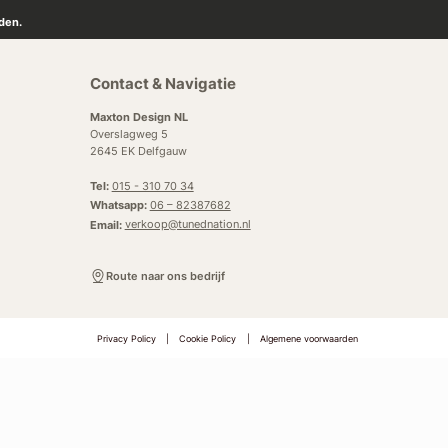
den.
Contact & Navigatie
Maxton Design NL
Overslagweg 5
2645 EK Delfgauw
Tel:
015 - 310 70 34
Whatsapp:
06 – 82387682
Email:
verkoop@tunednation.nl
Route naar ons bedrijf
Privacy Policy
|
Cookie Policy
|
Algemene voorwaarden