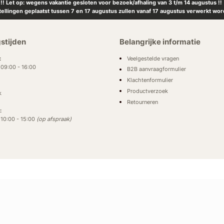
!! Let op: wegens vakantie gesloten voor bezoek/afhaling van 3 t/m 14 augustus !!
tellingen geplaatst tussen 7 en 17 augustus zullen vanaf 17 augustus verwerkt wor
stijden
Belangrijke informatie
Veelgestelde vragen
:
: 09:00 - 16:00
B2B aanvraagformulier
Klachtenformulier
Productverzoek
k
Retourneren
:
: 10:00 - 15:00
(op afspraak)