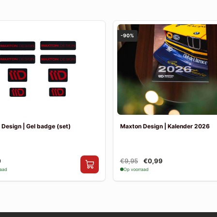
-90%
Design | Gel badge (set)
Maxton Design | Kalender 2026
0
€9,95
€0,99
raad
Op voorraad