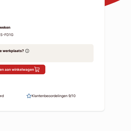
 weken
RS-FD1G
ze werkplaats?
en aan winkelwagen
uwd
Klantenbeoordelingen 9/10