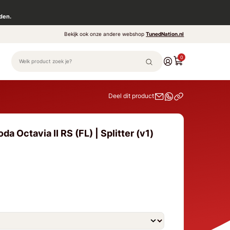
den.
Bekijk ook onze andere webshop
TunedNation.nl
0
Deel dit product
a Octavia II RS (FL) | Splitter (v1)