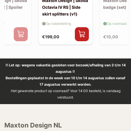
esign | Skoda
Maxton Design | Skoda
Maxton Design
2 | Spoiler
Octavia IV RS | Side
badge (set)
n
skirt splitters (v1)
aad
Op nabestelling
Op voorraad
€199,00
€10,00
!! Let op: wegens vakantie gesloten voor bezoek/afhaling van 3 t/m 14
augustus !!
Bestellingen geplaatst in de week van 10 t/m 14 augustus zullen vanaf
17 augustus verwerkt worden.
Het gewenste product op voorraad? Voor 14:00 besteld, is vandaag
verstuurd.
Maxton Design NL