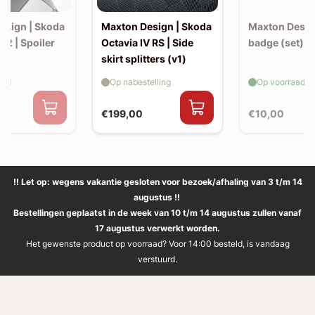
esign | Skoda
Maxton Design | Skoda
Maxton Design
2 | Spoiler
Octavia IV RS | Side
badge (set)
n
skirt splitters (v1)
aad
Op nabestelling
Op voorraad
€199,00
€10,00
!! Let op: wegens vakantie gesloten voor bezoek/afhaling van 3 t/m 14
augustus !!
Bestellingen geplaatst in de week van 10 t/m 14 augustus zullen vanaf
17 augustus verwerkt worden.
Het gewenste product op voorraad? Voor 14:00 besteld, is vandaag
verstuurd.