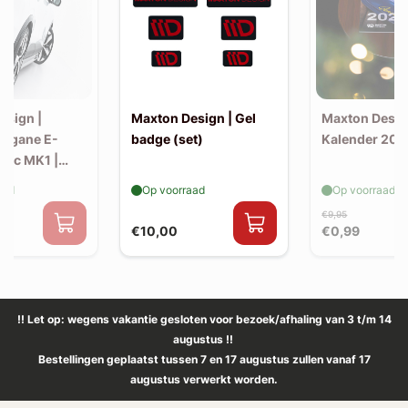
esign |
Maxton Design | Gel
Maxton Desig
Megane E-
badge (set)
Kalender 202
tric MK1 |
litter
aad
Op voorraad
Op voorraad
€9,95
€10,00
€0,99
!! Let op: wegens vakantie gesloten voor bezoek/afhaling van 3 t/m 14
augustus !!
Bestellingen geplaatst tussen 7 en 17 augustus zullen vanaf 17
augustus verwerkt worden.