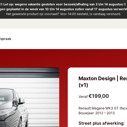
!! Let op: wegens vakantie gesloten voor bezoek/afhaling van 3 t/m 14 augustus !!
ngen geplaatst in de week van 10 t/m 14 augustus zullen vanaf 17 augustus verwerk
Het gewenste product op voorraad? Voor 14:00 besteld, is vandaag verstuurd.
fspraak
Maxton Design | Re
(v1)
€199,00
Vanaf
Renault Megane MK3 GT (facel
Bouwjaar: 2012 – 2013
Street plus afwerking: