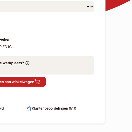
 weken
T-FD1G
ze werkplaats?
en aan winkelwagen
uwd
Klantenbeoordelingen 9/10