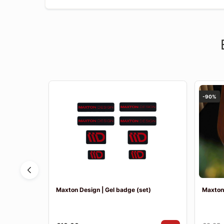
-90%
ne E-Tech
Maxton Design | Gel badge (set)
Maxton