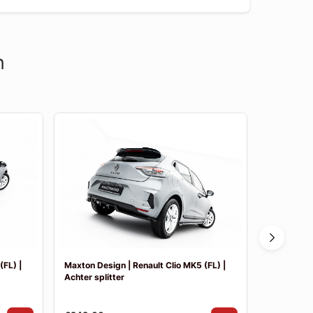
n
(FL) |
Maxton Design | Renault Clio MK5 (FL) |
Maxton Des
Achter splitter
Side skirt 