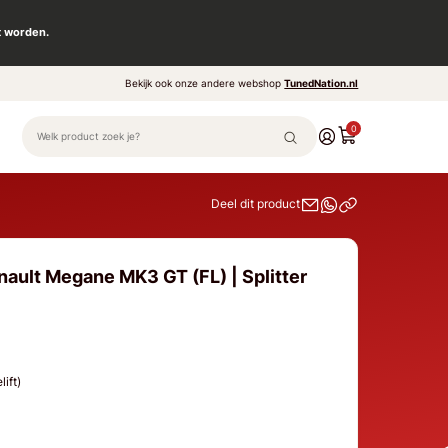
t worden.
Bekijk ook onze andere webshop
TunedNation.nl
0
Deel dit product
nault Megane MK3 GT (FL) | Splitter
ift)