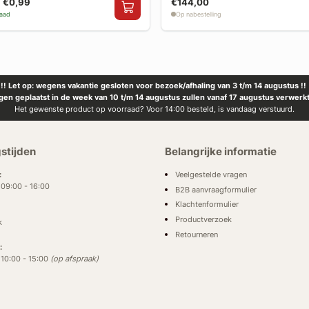
€0,99
€144,00
raad
Op nabestelling
!! Let op: wegens vakantie gesloten voor bezoek/afhaling van 3 t/m 14 augustus !!
ngen geplaatst in de week van 10 t/m 14 augustus zullen vanaf 17 augustus verwerk
Het gewenste product op voorraad? Voor 14:00 besteld, is vandaag verstuurd.
stijden
Belangrijke informatie
Veelgestelde vragen
:
: 09:00 - 16:00
B2B aanvraagformulier
Klachtenformulier
Productverzoek
k
Retourneren
:
: 10:00 - 15:00
(op afspraak)