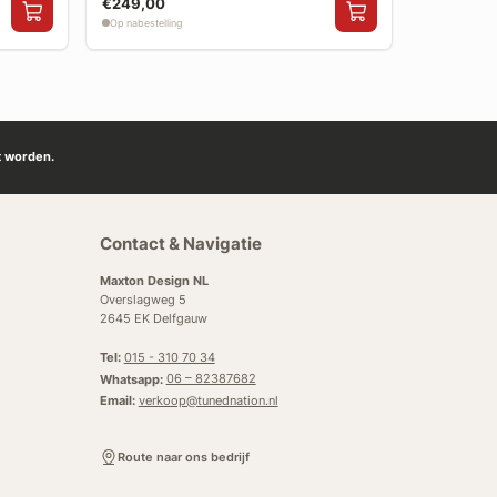
€249,00
€199,00
Op nabestelling
Op nabestelli
t worden.
Contact & Navigatie
Maxton Design NL
Overslagweg 5
2645 EK Delfgauw
Tel:
015 - 310 70 34
Whatsapp:
06 – 82387682
Email:
verkoop@tunednation.nl
Route naar ons bedrijf