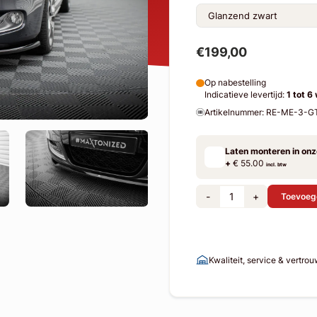
€199,00
Op nabestelling
Indicatieve levertijd:
1 tot 6
Artikelnummer: RE-ME-3-G
Laten monteren in on
+
€ 55.00
incl. btw
-
+
Toevoeg
Kwaliteit, service & vertro