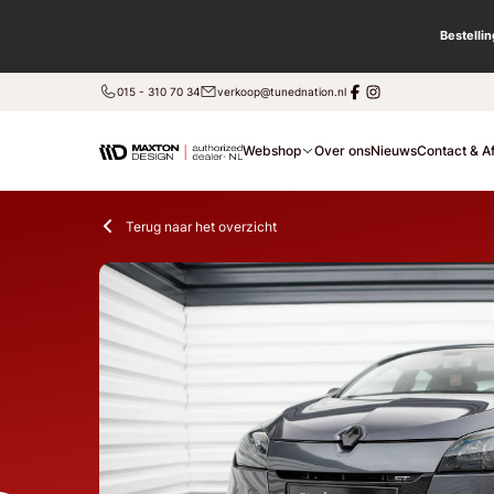
Bestelli
015 - 310 70 34
verkoop@tunednation.nl
Webshop
Over ons
Nieuws
Contact & A
Terug naar het overzicht