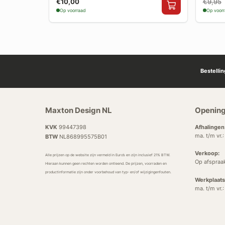
€10,00
€9,95
Op voorraad
Op voor
Bestelli
Maxton Design NL
Opening
KVK
99447398
Afhalingen
ma. t/m vr.
BTW
NL868995575B01
Verkoop:
Alle prijzen op de website zijn vermeld in Euro’s en zijn inclusief 21% BTW.
Op afspraa
Hieraan kunnen geen rechten worden ontleend. De prijzen, voorraden en
productinformatie zijn onder voorbehoud van typ- en/of wijzigingenfouten.
Werkplaats
ma. t/m vr.