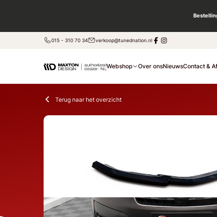
Bestelli
015 - 310 70 34
verkoop@tunednation.nl
Webshop
Over ons
Nieuws
Contact & A
Terug naar het overzicht