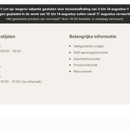
!! Let op: wegens vakantie gesloten voor bezoek/afhaling van 3 t/m 14 augustus !!
ngen geplaatst in de week van 10 t/m 14 augustus zullen vanaf 17 augustus verwerk
Het gewenste product op voorraad? Voor 14:00 besteld, is vandaag verstuurd.
stijden
Belangrijke informatie
Veelgestelde vragen
:
: 09:00 - 16:00
B2B aanvraagformulier
Klachtenformulier
Productverzoek
k
Retourneren
:
: 10:00 - 15:00
(op afspraak)