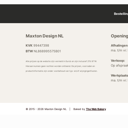
Bestelli
Maxton Design NL
Opening
KVK
99447398
Afhalingen
ma. t/m vr.
BTW
NL868995575B01
Verkoop:
Alle prijzen op de website zijn vermeld in Euro’s en zijn inclusief 21% BTW.
Op afspraa
Hieraan kunnen geen rechten worden ontleend. De prijzen, voorraden en
productinformatie zijn onder voorbehoud van typ- en/of wijzigingenfouten.
Werkplaats
ma. t/m vr.
© 2015 - 2026 Maxton Design NL
|
Baked by
The Web Bakery