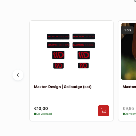
-90%
ne E-Tech
Maxton Design | Gel badge (set)
Maxton
€10,00
€9,95
Op voorraad
Op voor