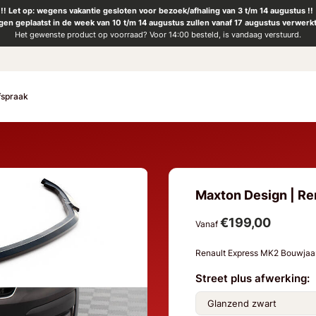
!! Let op: wegens vakantie gesloten voor bezoek/afhaling van 3 t/m 14 augustus !!
ngen geplaatst in de week van 10 t/m 14 augustus zullen vanaf 17 augustus verwerk
Het gewenste product op voorraad? Voor 14:00 besteld, is vandaag verstuurd.
fspraak
Maxton Design | Ren
€199,00
Vanaf
Renault Express MK2 Bouwjaa
Street plus afwerking: