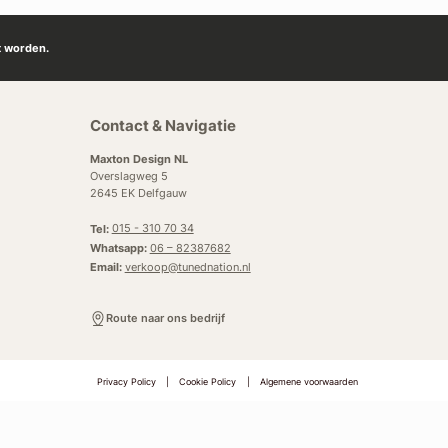
t worden.
Contact & Navigatie
Maxton Design NL
Overslagweg 5
2645 EK Delfgauw
Tel:
015 - 310 70 34
Whatsapp:
06 – 82387682
Email:
verkoop@tunednation.nl
Route naar ons bedrijf
Privacy Policy
|
Cookie Policy
|
Algemene voorwaarden