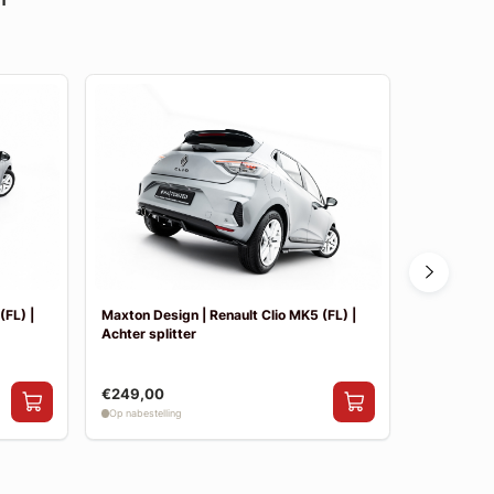
(FL) |
Maxton Design | Renault Clio MK5 (FL) |
Maxton Des
Achter splitter
Side skirt 
€249,00
€199,00
Op nabestelling
Op nabestelli