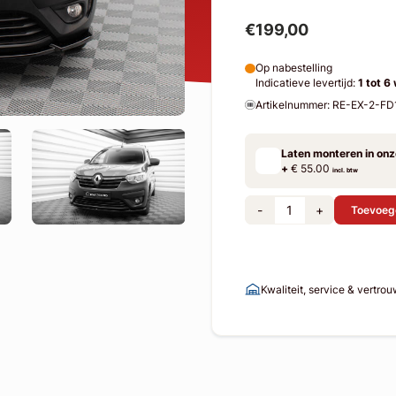
€199,00
Op nabestelling
Indicatieve levertijd:
1 tot 6
Artikelnummer: RE-EX-2-FD
Laten monteren in on
+
€ 55.00
incl. btw
-
+
Toevoeg
Kwaliteit, service & vertro