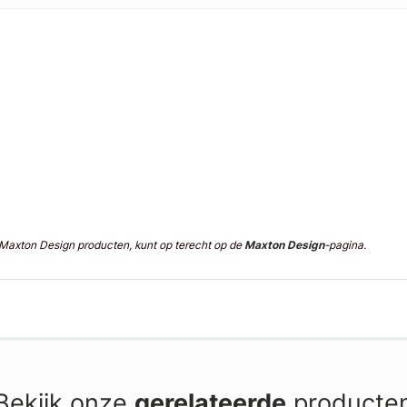
n Maxton Design producten, kunt op terecht op de
Maxton Design
-pagina.
Bekijk onze
gerelateerde
producte