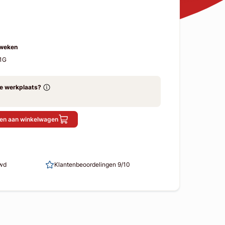
 weken
1G
ze werkplaats?
en aan winkelwagen
uwd
Klantenbeoordelingen 9/10