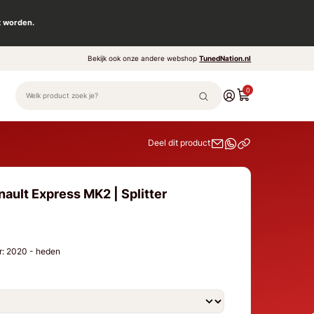
t worden.
Bekijk ook onze andere webshop
TunedNation.nl
0
Deel dit product
ault Express MK2 | Splitter
r: 2020 - heden