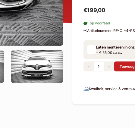
€199,00
1 op voorraad
Artikelnummer: RE-CL-4-R
Laten monteren in on
+
€ 55.00
incl. btw
-
+
Toevoeg
Kwaliteit, service & vertro