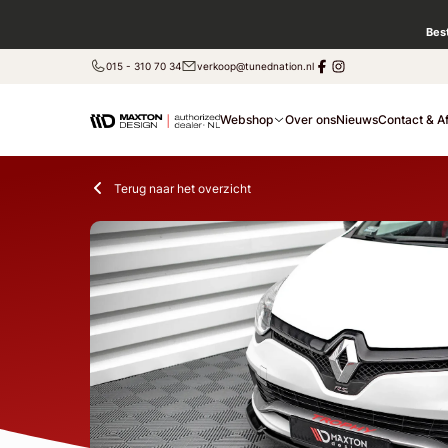
Bes
015 - 310 70 34
verkoop@tunednation.nl
Webshop
Over ons
Nieuws
Contact & A
Terug naar het overzicht