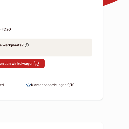
S-FD2G
ze werkplaats?
en aan winkelwagen
uwd
Klantenbeoordelingen 9/10