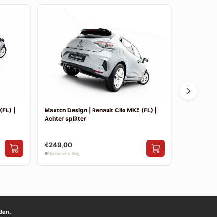
(FL) |
Maxton Design | Renault Clio MK5 (FL) |
Maxton Des
Achter splitter
Side skirt 
€249,00
€199,00
Op nabestelling
Op nabestelli
den.