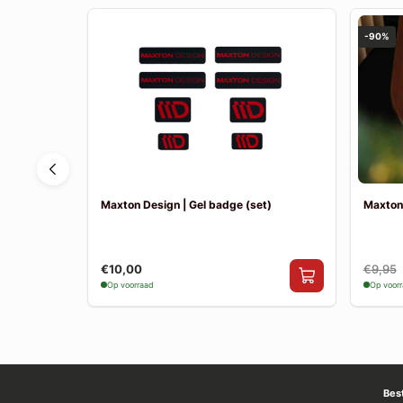
-90%
ne E-Tech
Maxton Design | Gel badge (set)
Maxton
€10,00
€9,95
Op voorraad
Op voor
Bes