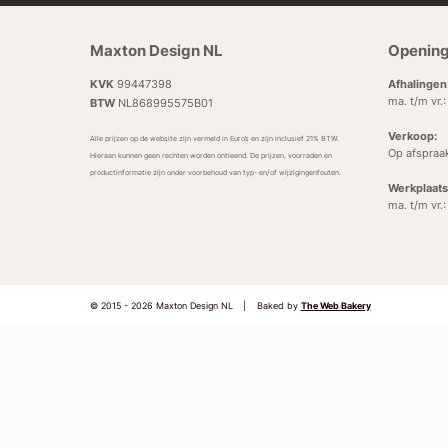
Maxton Design NL
Opening
KVK
99447398
Afhalingen
ma. t/m vr.
BTW
NL868995575B01
Verkoop:
Alle prijzen op de website zijn vermeld in Euro’s en zijn inclusief 21% BTW.
Op afspraa
Hieraan kunnen geen rechten worden ontleend. De prijzen, voorraden en
productinformatie zijn onder voorbehoud van typ- en/of wijzigingenfouten.
Werkplaats
ma. t/m vr.
© 2015 - 2026 Maxton Design NL
|
Baked by
The Web Bakery