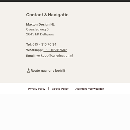
Contact & Navigatie
Maxton Design NL
Overslagweg 5
2645 EK Delfgauw
Tel:
015 - 310 70 34
Whatsapp:
06 – 82387682
Email:
verkoop@tunednation.nl
Route naar ons bedrijf
Privacy Policy
|
Cookie Policy
|
Algemene voorwaarden