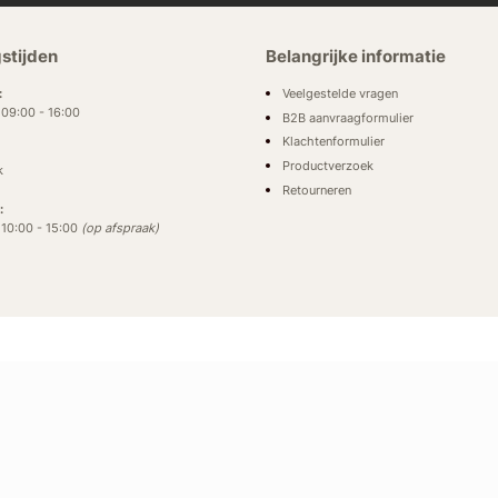
stijden
Belangrijke informatie
Veelgestelde vragen
:
: 09:00 - 16:00
B2B aanvraagformulier
Klachtenformulier
Productverzoek
k
Retourneren
:
: 10:00 - 15:00
(op afspraak)