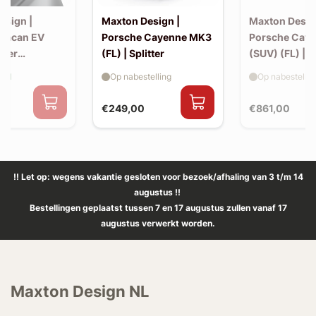
esign |
Maxton Design |
Maxton Desig
Macan EV
Porsche Cayenne MK3
Porsche Cay
iler
(FL) | Splitter
(SUV) (FL) | 
 (v2)
aad
Op nabestelling
Op nabestellin
€249,00
€861,00
!! Let op: wegens vakantie gesloten voor bezoek/afhaling van 3 t/m 14
augustus !!
Bestellingen geplaatst tussen 7 en 17 augustus zullen vanaf 17
augustus verwerkt worden.
Maxton Design NL