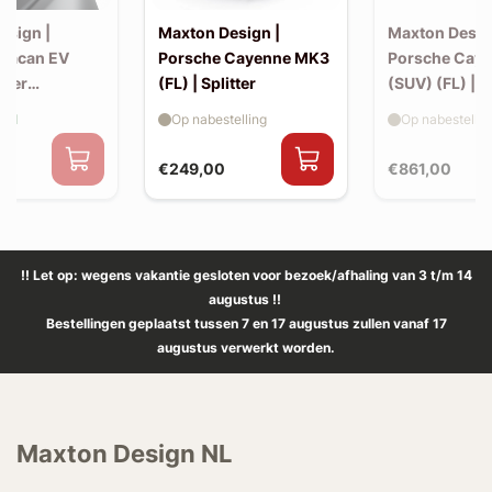
esign |
Maxton Design |
Maxton Desig
Macan EV
Porsche Cayenne MK3
Porsche Cay
iler
(FL) | Splitter
(SUV) (FL) | 
 (v2)
aad
Op nabestelling
Op nabestellin
€249,00
€861,00
!! Let op: wegens vakantie gesloten voor bezoek/afhaling van 3 t/m 14
augustus !!
Bestellingen geplaatst tussen 7 en 17 augustus zullen vanaf 17
augustus verwerkt worden.
Maxton Design NL