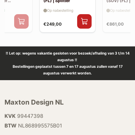
iler
(FL) | Splitter
(SUV) (FL) | 
 (v2)
aad
Op nabestelling
Op nabestellin
€249,00
€861,00
!! Let op: wegens vakantie gesloten voor bezoek/afhaling van 3 t/m 14
augustus !!
Bestellingen geplaatst tussen 7 en 17 augustus zullen vanaf 17
augustus verwerkt worden.
Maxton Design NL
KVK
99447398
BTW
NL868995575B01