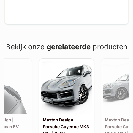
Bekijk onze
gerelateerde
producten
esign |
Maxton Design |
Maxton Desig
Macan EV
Porsche Cayenne MK3
Porsche Cay