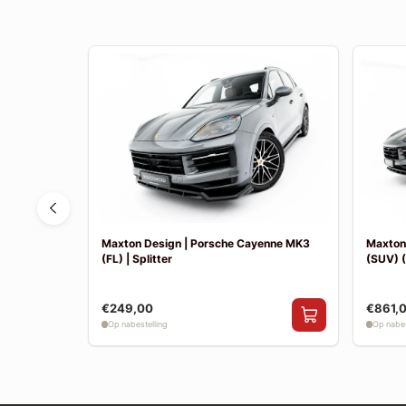
n EV MK1 |
Maxton Design | Porsche Cayenne MK3
Maxton
(FL) | Splitter
(SUV) (
€249,00
€861,
Op nabestelling
Op nabes