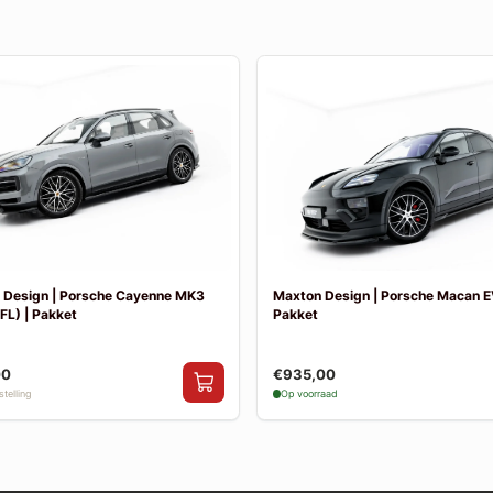
 Design | Porsche Cayenne MK3
Maxton Design | Porsche Macan E
FL) | Pakket
Pakket
00
€935,00
telling
Op voorraad