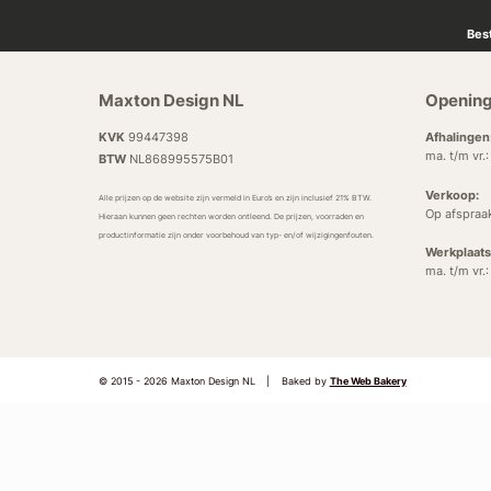
Bes
Maxton Design NL
Opening
KVK
99447398
Afhalingen
ma. t/m vr.
BTW
NL868995575B01
Verkoop:
Alle prijzen op de website zijn vermeld in Euro’s en zijn inclusief 21% BTW.
Op afspraa
Hieraan kunnen geen rechten worden ontleend. De prijzen, voorraden en
productinformatie zijn onder voorbehoud van typ- en/of wijzigingenfouten.
Werkplaats
ma. t/m vr.
© 2015 - 2026 Maxton Design NL
|
Baked by
The Web Bakery