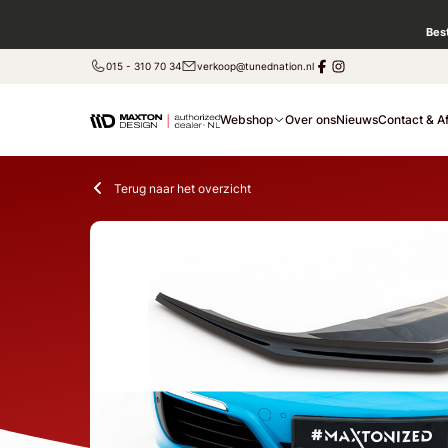
Bes
015 - 310 70 34
verkoop@tunednation.nl
Webshop
Over ons
Nieuws
Contact & A
Terug naar het overzicht