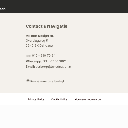
den.
Contact & Navigatie
Maxton Design NL
Overslagweg 5
2645 EK Delfgauw
Tel:
015 - 310 70 34
Whatsapp:
06 – 82387682
Email:
verkoop@tunednation.nl
Route naar ons bedrijf
Privacy Policy
|
Cookie Policy
|
Algemene voorwaarden