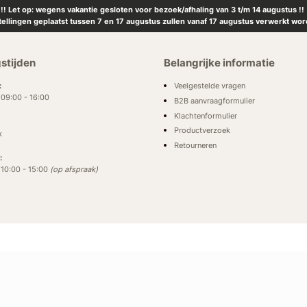
!! Let op: wegens vakantie gesloten voor bezoek/afhaling van 3 t/m 14 augustus !!
tellingen geplaatst tussen 7 en 17 augustus zullen vanaf 17 augustus verwerkt wor
stijden
Belangrijke informatie
Veelgestelde vragen
:
: 09:00 - 16:00
B2B aanvraagformulier
Klachtenformulier
Productverzoek
k
Retourneren
:
: 10:00 - 15:00
(op afspraak)