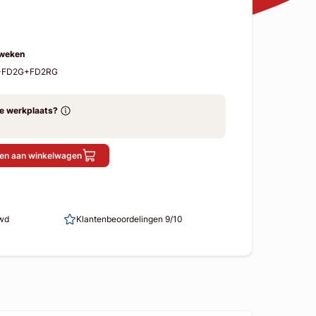
 weken
91-FD2G+FD2RG
ze werkplaats?
en aan winkelwagen
uwd
Klantenbeoordelingen 9/10