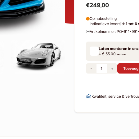
€249,00
Op nabestelling
Indicatieve levertijd:
1 tot 6
Artikelnummer: PO-911-9
Laten monteren in on
+
€ 55.00
incl. btw
-
+
Toevoeg
Kwaliteit, service & vertro