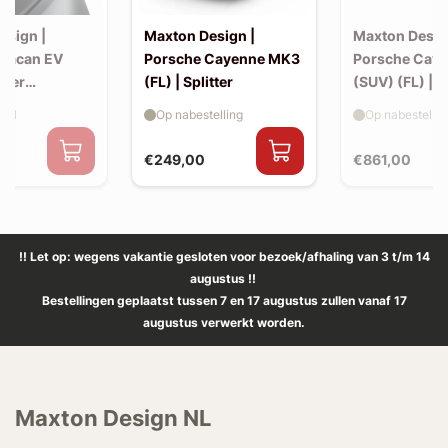
esign |
Maxton Design |
Maxton Desig
Macan EV
Porsche Cayenne MK3
Porsche Cay
iler
(FL) | Splitter
(SUV) (FL) | 
 (v2)
aad
Op nabestelling
Op nabestellin
€249,00
€861,00
!! Let op: wegens vakantie gesloten voor bezoek/afhaling van 3 t/m 14
augustus !!
Bestellingen geplaatst tussen 7 en 17 augustus zullen vanaf 17
augustus verwerkt worden.
Maxton Design NL