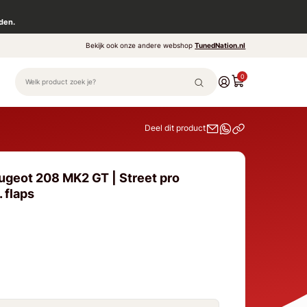
den.
Bekijk ook onze andere webshop
TunedNation.nl
0
Deel dit product
ugeot 208 MK2 GT | Street pro
. flaps