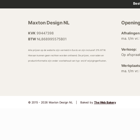
Bes
Maxton Design NL
Opening
KVK
99447398
Afhalingen
ma. t/m vr.
BTW
NL868995575B01
Verkoop:
Alle prijzen op de website zijn vermeld in Euro’s en zijn inclusief 21% BTW.
Op afspraa
Hieraan kunnen geen rechten worden ontleend. De prijzen, voorraden en
productinformatie zijn onder voorbehoud van typ- en/of wijzigingenfouten.
Werkplaats
ma. t/m vr.
© 2015 - 2026 Maxton Design NL
|
Baked by
The Web Bakery