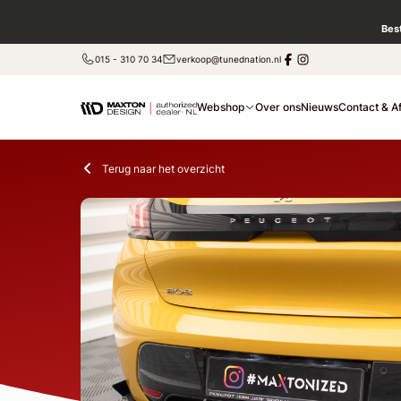
Bes
015 - 310 70 34
verkoop@tunednation.nl
Webshop
Over ons
Nieuws
Contact & A
Terug naar het overzicht