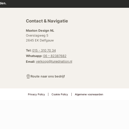
den.
Contact & Navigatie
Maxton Design NL
Overslagweg 5
2645 EK Delfgauw
Tel:
015 - 310 70 34
Whatsapp:
06 – 82387682
Email:
verkoop@tunednation.nl
Route naar ons bedrijf
Privacy Policy
|
Cookie Policy
|
Algemene voorwaarden