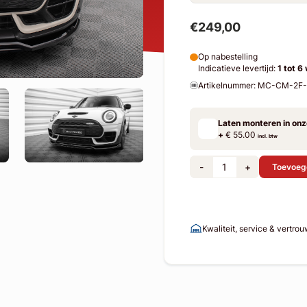
€249,00
Op nabestelling
Indicatieve levertijd:
1 tot 6
Artikelnummer: MC-CM-2
Laten monteren in on
+
€ 55.00
incl. btw
-
+
Toevoeg
Kwaliteit, service & vertro