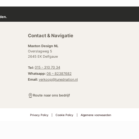
den.
Contact & Navigatie
Maxton Design NL
Overslagweg 5
2645 EK Delfgauw
Tel:
015 - 310 70 34
Whatsapp:
06 – 82387682
Email:
verkoop@tunednation.nl
Route naar ons bedrijf
Privacy Policy
|
Cookie Policy
|
Algemene voorwaarden