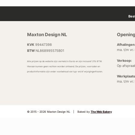
Bes
Maxton Design NL
Opening
KVK
99447398
Afhalingen
ma. t/m vr.
BTW
NL868995575B01
Verkoop:
Alle prijzen op de website zijn vermeld in Euro’s en zijn inclusief 21% BTW.
Op afspraa
Hieraan kunnen geen rechten worden ontleend. De prijzen, voorraden en
productinformatie zijn onder voorbehoud van typ- en/of wijzigingenfouten.
Werkplaats
ma. t/m vr.
© 2015 - 2026 Maxton Design NL
|
Baked by
The Web Bakery