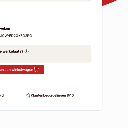
 weken
F-JCW-FD2G+FD2RG
ze werkplaats?
en aan winkelwagen
uwd
Klantenbeoordelingen 9/10