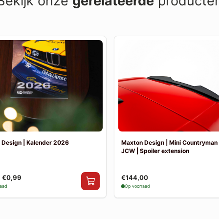
Bekijk onze
gerelateerde
producte
 Design | Kalender 2026
Maxton Design | Mini Countryman
JCW | Spoiler extension
€0,99
€144,00
raad
Op voorraad