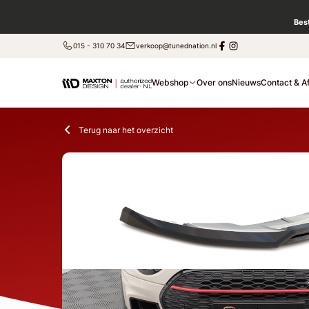
Bes
015 - 310 70 34
verkoop@tunednation.nl
Webshop
Over ons
Nieuws
Contact & A
Terug naar het overzicht