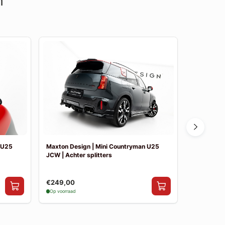
n
 U25
Maxton Design | Mini Countryman U25
Maxton Des
JCW | Achter splitters
JCW | Side 
€249,00
€199,00
Op voorraad
Op voorraad