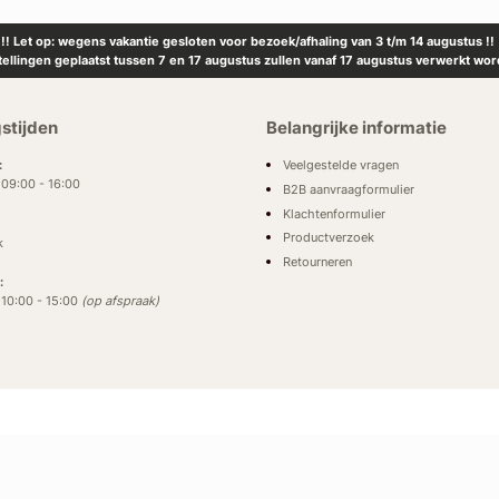
!! Let op: wegens vakantie gesloten voor bezoek/afhaling van 3 t/m 14 augustus !!
tellingen geplaatst tussen 7 en 17 augustus zullen vanaf 17 augustus verwerkt wor
stijden
Belangrijke informatie
Veelgestelde vragen
:
: 09:00 - 16:00
B2B aanvraagformulier
Klachtenformulier
Productverzoek
k
Retourneren
:
: 10:00 - 15:00
(op afspraak)