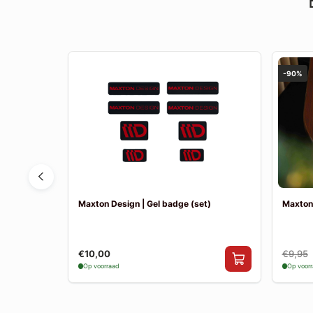
-90%
man R60
Maxton Design | Gel badge (set)
Maxton
€10,00
€9,95
Op voorraad
Op voor