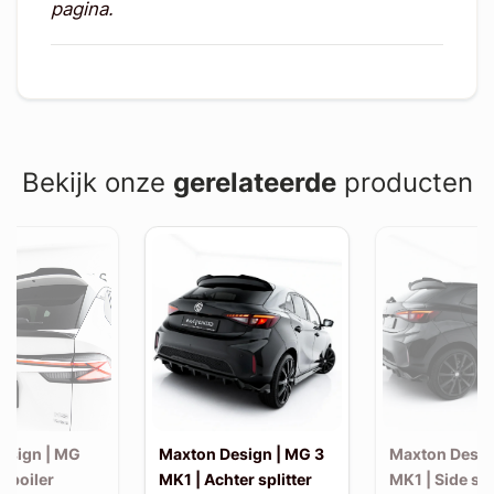
pagina.
Bekijk onze
gerelateerde
producten
esign | MG
Maxton Design | MG 3
Maxton Desig
Spoiler
MK1 | Achter splitter
MK1 | Side ski