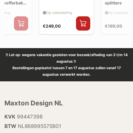
 (kofferbak
splitters
2)
elling
Op nabestelling
Op nabestellin
€249,00
€199,00
!! Let op: wegens vakantie gesloten voor bezoek/afhaling van 3 t/m 14
augustus !!
Bestellingen geplaatst tussen 7 en 17 augustus zullen vanaf 17
augustus verwerkt worden.
Maxton Design NL
KVK
99447398
BTW
NL868995575B01