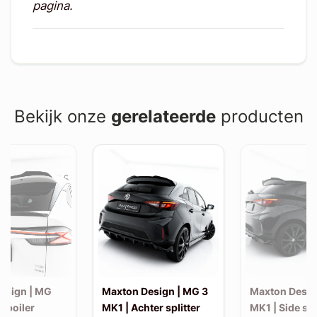
pagina.
Bekijk onze
gerelateerde
producten
esign | MG
Maxton Design | MG 3
Maxton Desig
Spoiler
MK1 | Achter splitter
MK1 | Side ski