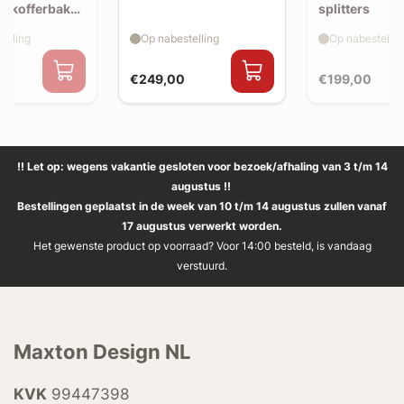
 (kofferbak
splitters
2)
elling
Op nabestelling
Op nabestellin
€249,00
€199,00
!! Let op: wegens vakantie gesloten voor bezoek/afhaling van 3 t/m 14
augustus !!
Bestellingen geplaatst in de week van 10 t/m 14 augustus zullen vanaf
17 augustus verwerkt worden.
Het gewenste product op voorraad? Voor 14:00 besteld, is vandaag
verstuurd.
Maxton Design NL
KVK
99447398