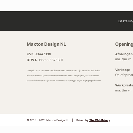
Bestelli
Maxton Design NL
Opening
KVK
99447398
Afhalingen
ma. t/m vr.
BTW
NL868995575B01
Verkoop:
Alle prijzen op de website zijn vermeld in Euro’s en zijn inclusief 21% BTW.
Op afspraa
Hieraan kunnen geen rechten worden ontleend. De prijzen, voorraden en
productinformatie zijn onder voorbehoud van typ- en/of wijzigingenfouten.
Werkplaats
ma. t/m vr.
© 2015 - 2026 Maxton Design NL
|
Baked by
The Web Bakery