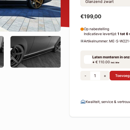
€199,00
Op nabestelling
Indicatieve levertijd:
1 tot 6
Artikelnummer: ME-S-W22
Laten monteren in on
+
€ 110.00
incl. btw
-
+
Toevoeg
Kwaliteit, service & vertro