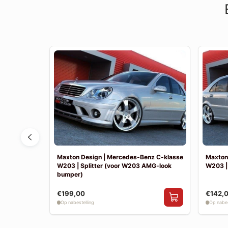
nz E-klasse
Maxton Design | Mercedes-Benz C-klasse
Maxton
W203 | Splitter (voor W203 AMG-look
W203 |
bumper)
€199,00
€142,
Op nabestelling
Op nabes