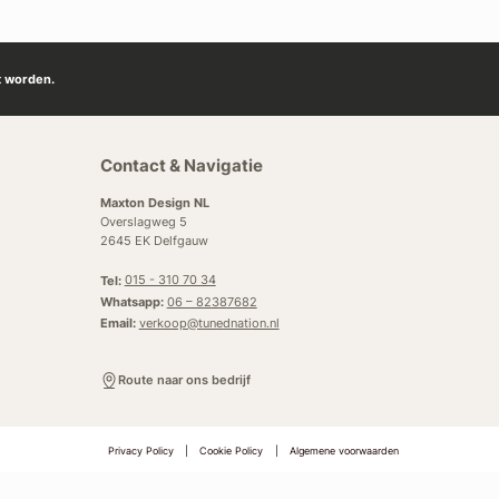
t worden.
Contact & Navigatie
Maxton Design NL
Overslagweg 5
2645 EK Delfgauw
Tel:
015 - 310 70 34
Whatsapp:
06 – 82387682
Email:
verkoop@tunednation.nl
Route naar ons bedrijf
Privacy Policy
|
Cookie Policy
|
Algemene voorwaarden