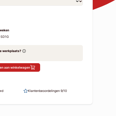
 weken
1-SD1G
ze werkplaats?
en aan winkelwagen
uwd
Klantenbeoordelingen 9/10