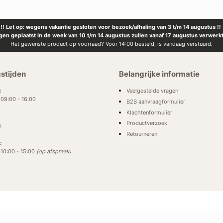
!! Let op: wegens vakantie gesloten voor bezoek/afhaling van 3 t/m 14 augustus !!
ngen geplaatst in de week van 10 t/m 14 augustus zullen vanaf 17 augustus verwerk
Het gewenste product op voorraad? Voor 14:00 besteld, is vandaag verstuurd.
stijden
Belangrijke informatie
Veelgestelde vragen
:
: 09:00 - 16:00
B2B aanvraagformulier
Klachtenformulier
Productverzoek
k
Retourneren
:
: 10:00 - 15:00
(op afspraak)