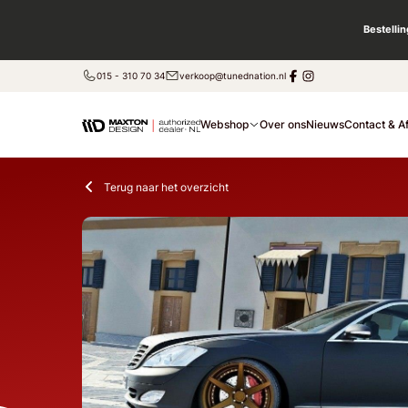
Bestelli
015 - 310 70 34
verkoop@tunednation.nl
Webshop
Over ons
Nieuws
Contact & A
Terug naar het overzicht