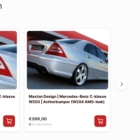
n
C-klasse
Maxton Design | Mercedes-Benz C-klasse
Maxton De
W203 | Achterbumper (W204 AMG-look)
W203 | Vo
€399,00
€390,00
Op nabestelling
Op nabestelli