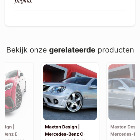
pagina.
Bekijk onze
gerelateerde
producten
esign |
Maxton Design |
Maxton Desig
-Benz E-
Mercedes-Benz C-
Mercedes-Be