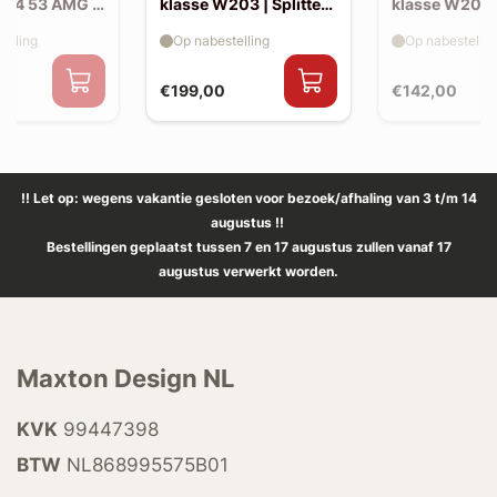
214 53 AMG |
klasse W203 | Splitter
klasse W203 |
(voor W203 AMG-look
skirts (W20
elling
Op nabestelling
Op nabestellin
bumper)
look)
€199,00
€142,00
!! Let op: wegens vakantie gesloten voor bezoek/afhaling van 3 t/m 14
augustus !!
Bestellingen geplaatst tussen 7 en 17 augustus zullen vanaf 17
augustus verwerkt worden.
Maxton Design NL
KVK
99447398
BTW
NL868995575B01