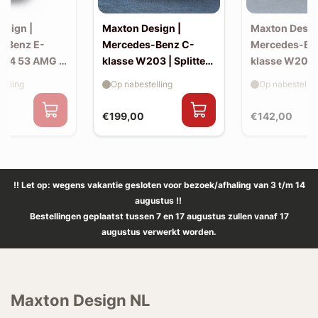
esign |
Maxton Design |
Maxton Desig
-Benz E-
Mercedes-Benz C-
Mercedes-Be
214 53 AMG |
klasse W203 | Splitter
klasse W203 |
(voor W203 AMG-look
skirts (W20
elling
Op nabestelling
Op nabestellin
bumper)
look)
€199,00
€142,00
!! Let op: wegens vakantie gesloten voor bezoek/afhaling van 3 t/m 14
augustus !!
Bestellingen geplaatst tussen 7 en 17 augustus zullen vanaf 17
augustus verwerkt worden.
Maxton Design NL