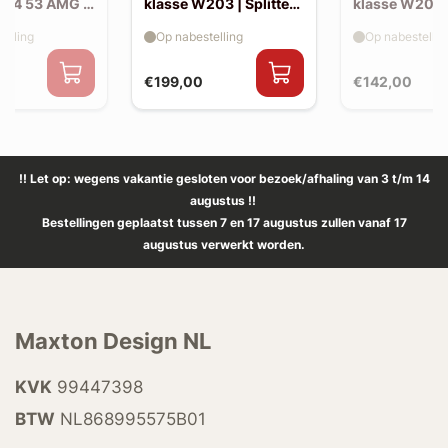
214 53 AMG |
klasse W203 | Splitter
klasse W203 |
(voor W203 AMG-look
skirts (W20
elling
Op nabestelling
Op nabestellin
bumper)
look)
€199,00
€142,00
!! Let op: wegens vakantie gesloten voor bezoek/afhaling van 3 t/m 14
augustus !!
Bestellingen geplaatst tussen 7 en 17 augustus zullen vanaf 17
augustus verwerkt worden.
Maxton Design NL
KVK
99447398
BTW
NL868995575B01