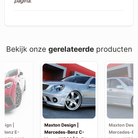
pagina.
Bekijk onze
gerelateerde
producten
esign |
Maxton Design |
Maxton Desig
-Benz E-
Mercedes-Benz C-
Mercedes-Be