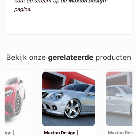
kunt op terecht op de
Maxton Design
-
pagina.
Bekijk onze
gerelateerde
producten
esign |
Maxton Design |
Maxton Desig