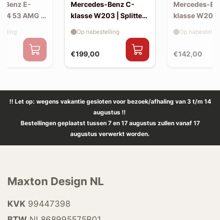
-Benz E-
Mercedes-Benz C-
Mercedes-Be
214 53 AMG |
klasse W203 | Splitter
klasse W203 |
(voor W203 AMG-look
skirts (W20
elling
Op nabestelling
Op nabestellin
bumper)
look)
€199,00
€142,00
!! Let op: wegens vakantie gesloten voor bezoek/afhaling van 3 t/m 14
augustus !!
Bestellingen geplaatst tussen 7 en 17 augustus zullen vanaf 17
augustus verwerkt worden.
Maxton Design NL
KVK
99447398
BTW
NL868995575B01