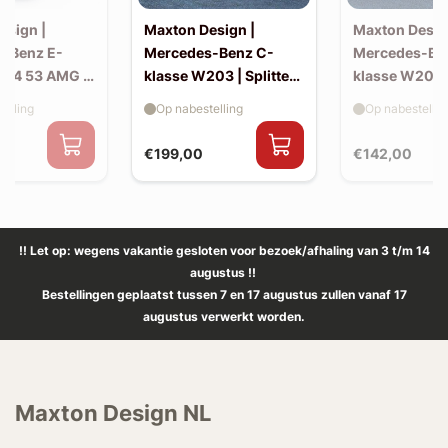
esign |
Maxton Design |
Maxton Desig
-Benz E-
Mercedes-Benz C-
Mercedes-Be
214 53 AMG |
klasse W203 | Splitter
klasse W203 |
(voor W203 AMG-look
skirts (W20
elling
Op nabestelling
Op nabestellin
bumper)
look)
€199,00
€142,00
!! Let op: wegens vakantie gesloten voor bezoek/afhaling van 3 t/m 14
augustus !!
Bestellingen geplaatst tussen 7 en 17 augustus zullen vanaf 17
augustus verwerkt worden.
Maxton Design NL