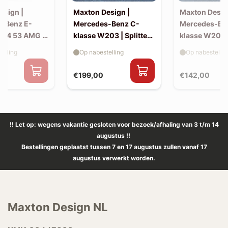
esign |
Maxton Design |
Maxton Desig
-Benz E-
Mercedes-Benz C-
Mercedes-Be
214 53 AMG |
klasse W203 | Splitter
klasse W203 |
(voor W203 AMG-look
skirts (W20
elling
Op nabestelling
Op nabestellin
bumper)
look)
€199,00
€142,00
!! Let op: wegens vakantie gesloten voor bezoek/afhaling van 3 t/m 14
augustus !!
Bestellingen geplaatst tussen 7 en 17 augustus zullen vanaf 17
augustus verwerkt worden.
Maxton Design NL