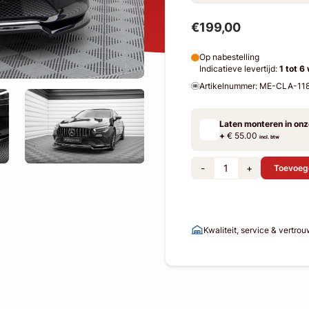
€199,00
Op nabestelling
Indicatieve levertijd:
1 tot 6
Artikelnummer: ME-CLA-11
Laten monteren in on
+
€ 55.00
incl. btw
-
+
Toevoeg
Kwaliteit, service & vertro