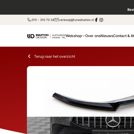
Bes
015 - 310 70 34
verkoop@tunednation.nl
Webshop
Over ons
Nieuws
Contact & A
Terug naar het overzicht