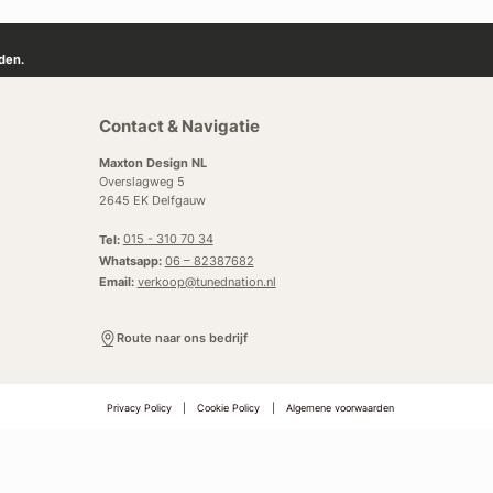
den.
Contact & Navigatie
Maxton Design NL
Overslagweg 5
2645 EK Delfgauw
Tel:
015 - 310 70 34
Whatsapp:
06 – 82387682
Email:
verkoop@tunednation.nl
Route naar ons bedrijf
Privacy Policy
|
Cookie Policy
|
Algemene voorwaarden