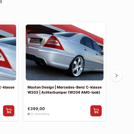
n
C-klasse
Maxton Design | Mercedes-Benz C-klasse
Maxton De
W203 | Achterbumper (W204 AMG-look)
W203 | Vo
€399,00
€390,00
Op nabestelling
Op nabestelli