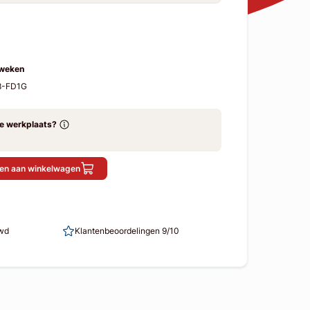
 weken
8-FD1G
ze werkplaats?
en aan winkelwagen
uwd
Klantenbeoordelingen 9/10