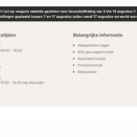
!! Let op: wegens vakantie gesloten voor bezoek/afhaling van 3 t/m 14 augustus !!
tellingen geplaatst tussen 7 en 17 augustus zullen vanaf 17 augustus verwerkt wor
stijden
Belangrijke informatie
Veelgestelde vragen
:
: 09:00 - 16:00
B2B aanvraagformulier
Klachtenformulier
Productverzoek
k
Retourneren
:
: 10:00 - 15:00
(op afspraak)