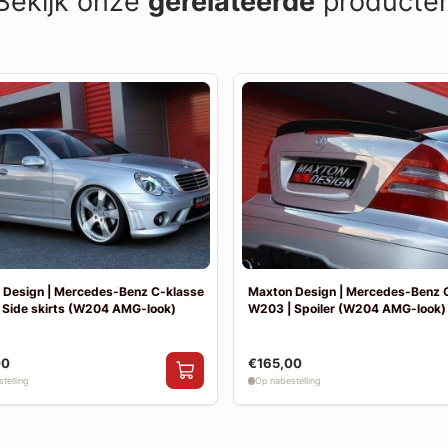
Bekijk onze
gerelateerde
producte
 Design | Mercedes-Benz C-klasse
Maxton Design | Mercedes-Benz 
 Side skirts (W204 AMG-look)
W203 | Spoiler (W204 AMG-look)
00
€165,00
telling
Op nabestelling