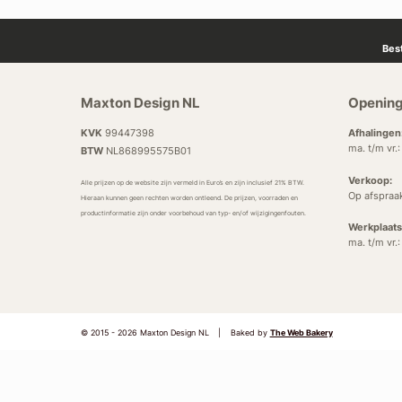
Bes
Maxton Design NL
Opening
KVK
99447398
Afhalingen
ma. t/m vr.
BTW
NL868995575B01
Verkoop:
Alle prijzen op de website zijn vermeld in Euro’s en zijn inclusief 21% BTW.
Op afspraa
Hieraan kunnen geen rechten worden ontleend. De prijzen, voorraden en
productinformatie zijn onder voorbehoud van typ- en/of wijzigingenfouten.
Werkplaats
ma. t/m vr.
© 2015 - 2026 Maxton Design NL
|
Baked by
The Web Bakery