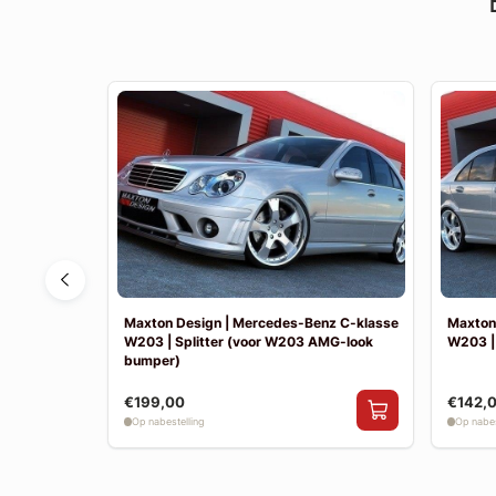
nz E-klasse
Maxton Design | Mercedes-Benz C-klasse
Maxton
W203 | Splitter (voor W203 AMG-look
W203 |
bumper)
€199,00
€142,
Op nabestelling
Op nabes