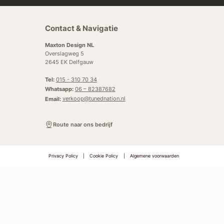
Contact & Navigatie
Maxton Design NL
Overslagweg 5
2645 EK Delfgauw
Tel:
015 - 310 70 34
Whatsapp:
06 – 82387682
Email:
verkoop@tunednation.nl
Route naar ons bedrijf
Privacy Policy
|
Cookie Policy
|
Algemene voorwaarden