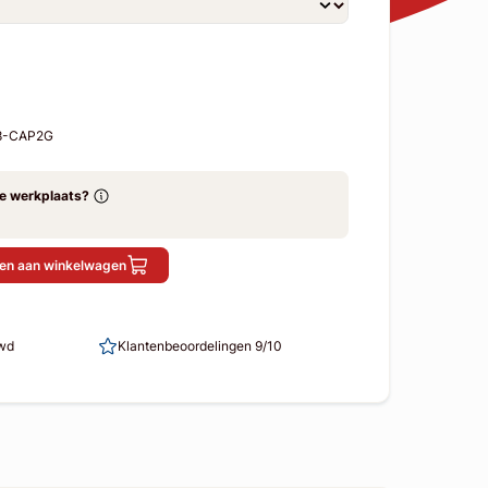
18-CAP2G
ze werkplaats?
en aan winkelwagen
uwd
Klantenbeoordelingen 9/10