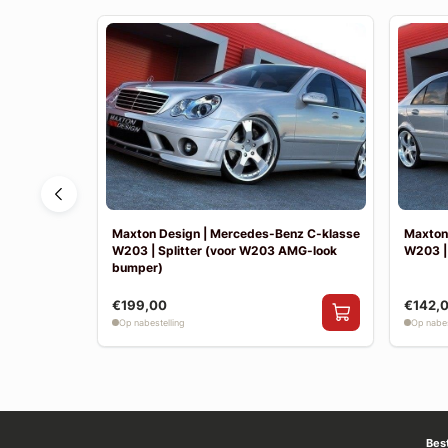
nz E-klasse
Maxton Design | Mercedes-Benz C-klasse
Maxton
W203 | Splitter (voor W203 AMG-look
W203 |
bumper)
€199,00
€142,
Op nabestelling
Op nabes
Bes