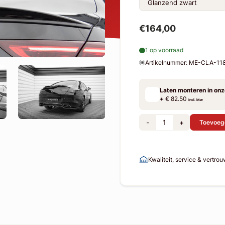
€164,00
1 op voorraad
Artikelnummer: ME-CLA-1
Laten monteren in on
+
€ 82.50
incl. btw
-
+
Toevoeg
Kwaliteit, service & vertro