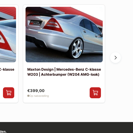
C-klasse
Maxton Design | Mercedes-Benz C-klasse
Maxton De
W203 | Achterbumper (W204 AMG-look)
W203 | Vo
€399,00
€390,00
Op nabestelling
Op nabestelli
den.