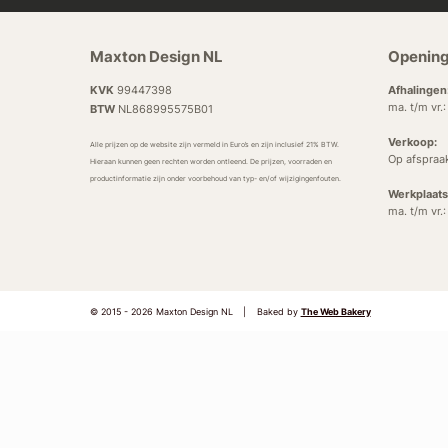
Maxton Design NL
Opening
KVK
99447398
Afhalingen
ma. t/m vr.
BTW
NL868995575B01
Verkoop:
Alle prijzen op de website zijn vermeld in Euro’s en zijn inclusief 21% BTW.
Op afspraa
Hieraan kunnen geen rechten worden ontleend. De prijzen, voorraden en
productinformatie zijn onder voorbehoud van typ- en/of wijzigingenfouten.
Werkplaats
ma. t/m vr.
© 2015 - 2026 Maxton Design NL
|
Baked by
The Web Bakery