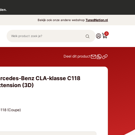
den.
Bekijk ook onze andere webshop
TunedNation.nl
0
Deel dit product
ercedes-Benz CLA-klasse C118
xtension (3D)
C118 (Coupe)