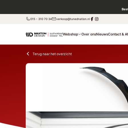
Bes
015 - 310 70 34
verkoop@tunednation.nl
Webshop
Over ons
Nieuws
Contact & A
Terug naar het overzicht