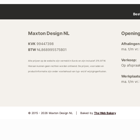
Bes
Maxton Design NL
Opening
KVK
99447398
Afhalingen
ma. t/m vr.
BTW
NL868995575B01
Verkoop:
Alle prijzen op de website zijn vermeld in Euro’s en zijn inclusief 21% BTW.
Op afspraa
Hieraan kunnen geen rechten worden ontleend. De prijzen, voorraden en
productinformatie zijn onder voorbehoud van typ- en/of wijzigingenfouten.
Werkplaats
ma. t/m vr.
© 2015 - 2026 Maxton Design NL
|
Baked by
The Web Bakery