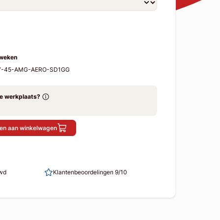
 weken
117-45-AMG-AERO-SD1GG
ze werkplaats?
en aan winkelwagen
uwd
Klantenbeoordelingen 9/10