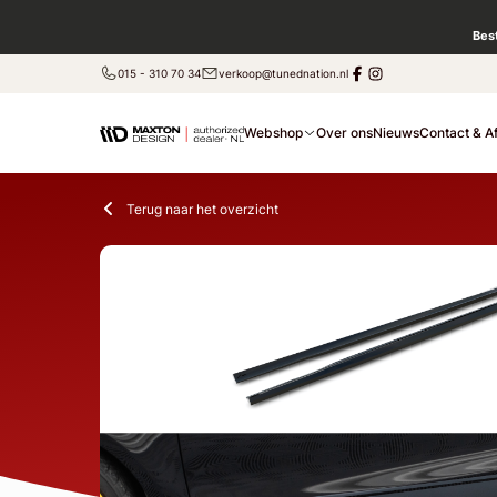
Bes
015 - 310 70 34
verkoop@tunednation.nl
Webshop
Over ons
Nieuws
Contact & A
Terug naar het overzicht