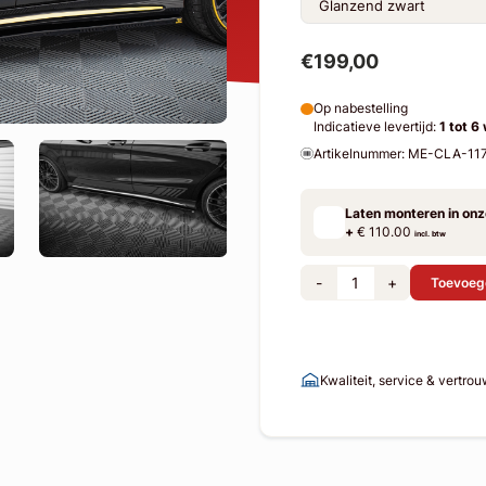
€199,00
Op nabestelling
Indicatieve levertijd:
1 tot 6
Artikelnummer: ME-CLA-
Laten monteren in on
+
€ 110.00
incl. btw
-
+
Toevoeg
Kwaliteit, service & vertro