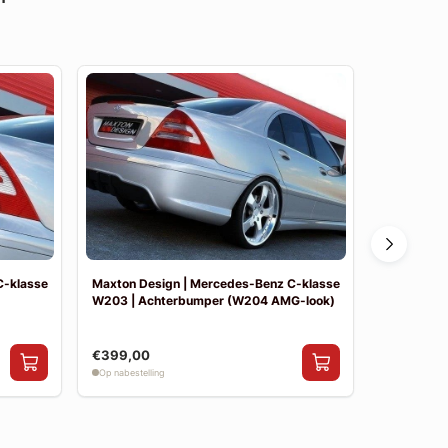
C-klasse
Maxton Design | Mercedes-Benz C-klasse
Maxton De
W203 | Achterbumper (W204 AMG-look)
W203 | Vo
€399,00
€390,00
Op nabestelling
Op nabestelli