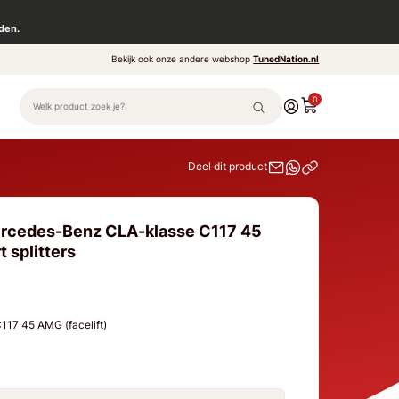
den.
Bekijk ook onze andere webshop
TunedNation.nl
0
Deel dit product
ercedes-Benz CLA-klasse C117 45
t splitters
17 45 AMG (facelift)