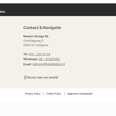
den.
Contact & Navigatie
Maxton Design NL
Overslagweg 5
2645 EK Delfgauw
Tel:
015 - 310 70 34
Whatsapp:
06 – 82387682
Email:
verkoop@tunednation.nl
Route naar ons bedrijf
Privacy Policy
|
Cookie Policy
|
Algemene voorwaarden