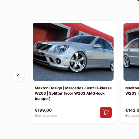
nz E-klasse
Maxton Design | Mercedes-Benz C-klasse
Maxton
W203 | Splitter (voor W203 AMG-look
W203 |
bumper)
€199,00
€142,
Op nabestelling
Op nabes