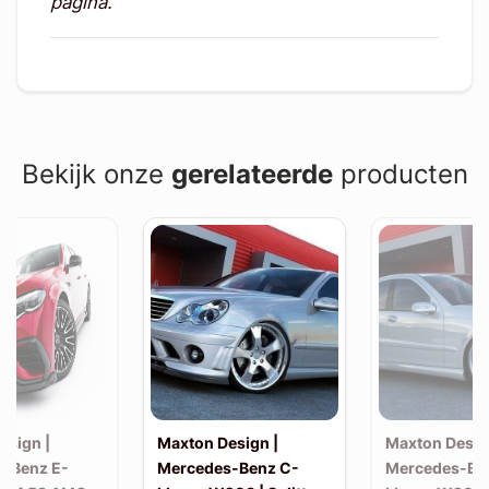
pagina.
Bekijk onze
gerelateerde
producten
esign |
Maxton Design |
Maxton Desig
-Benz E-
Mercedes-Benz C-
Mercedes-Be