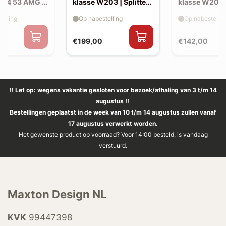
214 53 AMG |
klasse W203 | Splitter
klasse W203 |
(voor W203 AMG-look
skirts (W20
elling
Op nabestelling
Op nabestellin
bumper)
look)
€199,00
€142,00
!! Let op: wegens vakantie gesloten voor bezoek/afhaling van 3 t/m 14
augustus !!
Bestellingen geplaatst in de week van 10 t/m 14 augustus zullen vanaf
17 augustus verwerkt worden.
Het gewenste product op voorraad? Voor 14:00 besteld, is vandaag
verstuurd.
Maxton Design NL
KVK
99447398