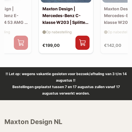
esign |
Maxton Design |
Maxton Desig
-Benz E-
Mercedes-Benz C-
Mercedes-Be
214 53 AMG |
klasse W203 | Splitter
klasse W203 |
(voor W203 AMG-look
skirts (W20
elling
Op nabestelling
Op nabestellin
bumper)
look)
€199,00
€142,00
!! Let op: wegens vakantie gesloten voor bezoek/afhaling van 3 t/m 14
augustus !!
Bestellingen geplaatst tussen 7 en 17 augustus zullen vanaf 17
augustus verwerkt worden.
Maxton Design NL