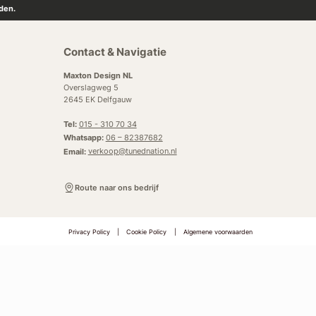
den.
Contact & Navigatie
Maxton Design NL
Overslagweg 5
2645 EK Delfgauw
Tel:
015 - 310 70 34
Whatsapp:
06 – 82387682
Email:
verkoop@tunednation.nl
Route naar ons bedrijf
Privacy Policy
|
Cookie Policy
|
Algemene voorwaarden