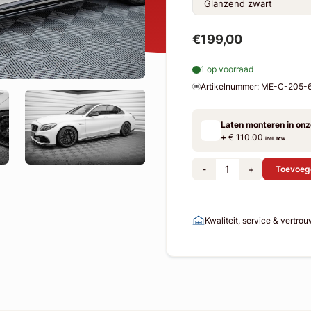
€199,00
1 op voorraad
Artikelnummer: ME-C-205
Laten monteren in on
+
€ 110.00
incl. btw
-
+
Toevoeg
Kwaliteit, service & vertro