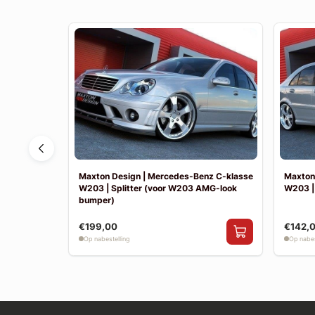
nz E-klasse
Maxton Design | Mercedes-Benz C-klasse
Maxton
W203 | Splitter (voor W203 AMG-look
W203 |
bumper)
€199,00
€142,
Op nabestelling
Op nabes