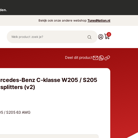
den.
Bekijk ook onze andere webshop
TunedNation.nl
0
Deel dit product
ercedes-Benz C-klasse W205 / S205
splitters (v2)
05 / S205 63 AMG