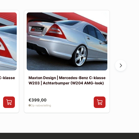
C-klasse
Maxton Design | Mercedes-Benz C-klasse
Maxton De
W203 | Achterbumper (W204 AMG-look)
W203 | Vo
€399,00
€390,00
Op nabestelling
Op nabestelli