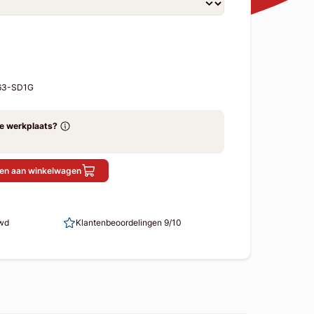
-63-SD1G
ze werkplaats?
en aan winkelwagen
uwd
Klantenbeoordelingen 9/10