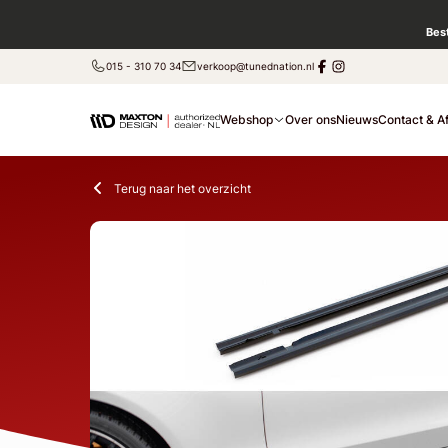
Bes
015 - 310 70 34
verkoop@tunednation.nl
Webshop
Over ons
Nieuws
Contact & A
Terug naar het overzicht