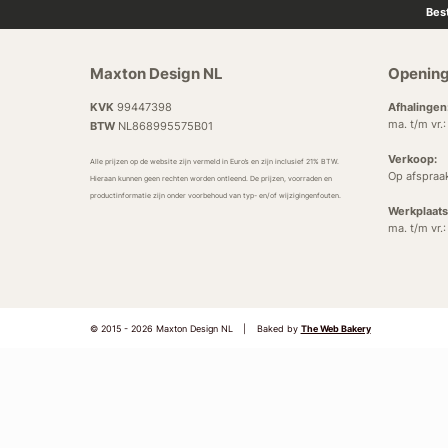
Bes
Maxton Design NL
Opening
KVK
99447398
Afhalingen
ma. t/m vr.
BTW
NL868995575B01
Verkoop:
Alle prijzen op de website zijn vermeld in Euro’s en zijn inclusief 21% BTW.
Op afspraa
Hieraan kunnen geen rechten worden ontleend. De prijzen, voorraden en
productinformatie zijn onder voorbehoud van typ- en/of wijzigingenfouten.
Werkplaats
ma. t/m vr.
© 2015 - 2026 Maxton Design NL
|
Baked by
The Web Bakery