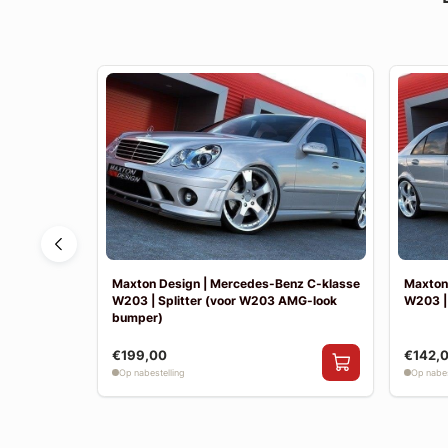
nz E-klasse
Maxton Design | Mercedes-Benz C-klasse
Maxton
W203 | Splitter (voor W203 AMG-look
W203 |
bumper)
€199,00
€142,
Op nabestelling
Op nabes