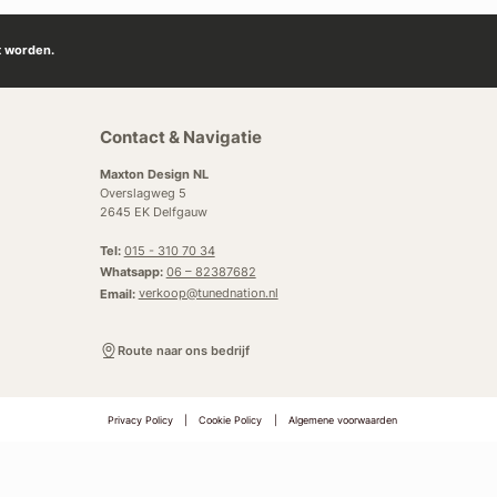
t worden.
Contact & Navigatie
Maxton Design NL
Overslagweg 5
2645 EK Delfgauw
Tel:
015 - 310 70 34
Whatsapp:
06 – 82387682
Email:
verkoop@tunednation.nl
Route naar ons bedrijf
Privacy Policy
|
Cookie Policy
|
Algemene voorwaarden