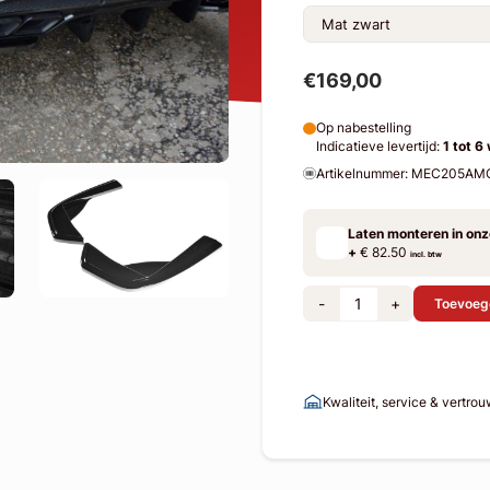
€169,00
Op nabestelling
Indicatieve levertijd:
1 tot 6
Artikelnummer: MEC205A
Laten monteren in on
+
€ 82.50
incl. btw
-
+
Toevoeg
Kwaliteit, service & vertro