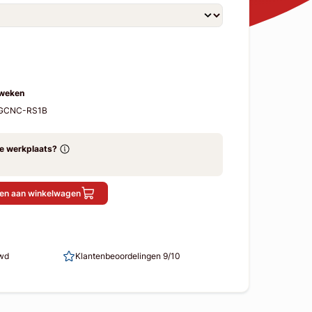
 weken
MGCNC-RS1B
ze werkplaats?
en aan winkelwagen
uwd
Klantenbeoordelingen 9/10