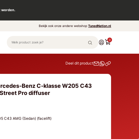
t worden.
Bekijk ook onze andere webshop
TunedNation.nl
0
Deel dit product
ercedes-Benz C-klasse W205 C43
Street Pro diffuser
 C43 AMG (Sedan) (facelift)