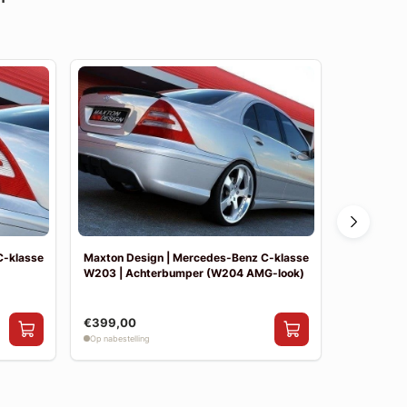
C-klasse
Maxton Design | Mercedes-Benz C-klasse
Maxton De
W203 | Achterbumper (W204 AMG-look)
W203 | Vo
€399,00
€390,00
Op nabestelling
Op nabestelli