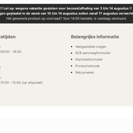
!! Let op: wegens vakantie gesloten voor bezoek/afhaling van 3 t/m 14 augustus !!
ngen geplaatst in de week van 10 t/m 14 augustus zullen vanaf 17 augustus verwerk
Het gewenste product op voorraad? Voor 14:00 besteld, is vandaag verstuurd.
stijden
Belangrijke informatie
Veelgestelde vragen
:
: 09:00 - 16:00
B2B aanvraagformulier
Klachtenformulier
Productverzoek
k
Retourneren
:
: 10:00 - 15:00
(op afspraak)