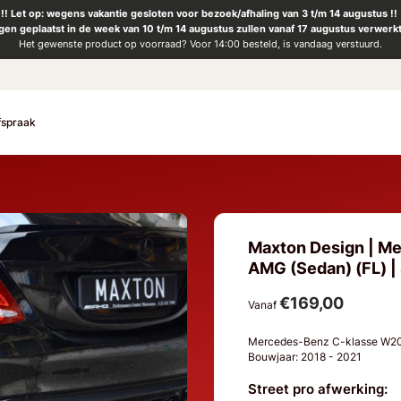
!! Let op: wegens vakantie gesloten voor bezoek/afhaling van 3 t/m 14 augustus !!
ngen geplaatst in de week van 10 t/m 14 augustus zullen vanaf 17 augustus verwerk
Het gewenste product op voorraad? Voor 14:00 besteld, is vandaag verstuurd.
fspraak
Maxton Design | M
AMG (Sedan) (FL) | 
€169,00
Vanaf
Mercedes-Benz C-klasse W205
Bouwjaar: 2018 - 2021
Street pro afwerking: