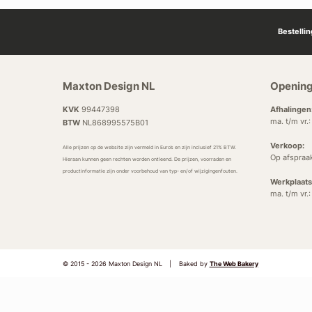
Bestelli
Maxton Design NL
Opening
KVK
99447398
Afhalingen
ma. t/m vr.
BTW
NL868995575B01
Verkoop:
Alle prijzen op de website zijn vermeld in Euro’s en zijn inclusief 21% BTW.
Op afspraa
Hieraan kunnen geen rechten worden ontleend. De prijzen, voorraden en
productinformatie zijn onder voorbehoud van typ- en/of wijzigingenfouten.
Werkplaats
ma. t/m vr.
© 2015 - 2026 Maxton Design NL
|
Baked by
The Web Bakery